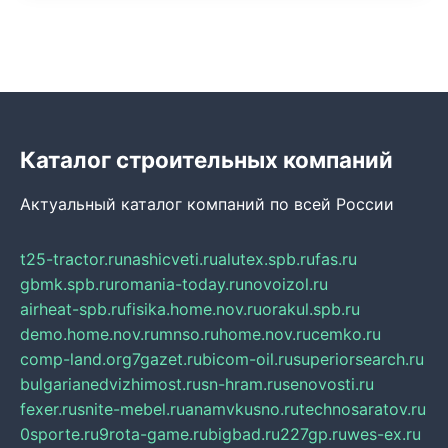
Каталог строительных компаний
Актуальный каталог компаний по всей России
t25-tractor.ru
nashicveti.ru
alutex.spb.ru
fas.ru
gbmk.spb.ru
romania-today.ru
novoizol.ru
airheat-spb.ru
fisika.home.nov.ru
orakul.spb.ru
demo.home.nov.ru
mnso.ru
home.nov.ru
cemko.ru
comp-land.org
7gazet.ru
bicom-oil.ru
superiorsearch.ru
bulgarianedvizhimost.ru
sn-hram.ru
senovosti.ru
fexer.ru
snite-mebel.ru
anamvkusno.ru
technosaratov.ru
0sporte.ru
9rota-game.ru
bigbad.ru
227gp.ru
wes-ex.ru