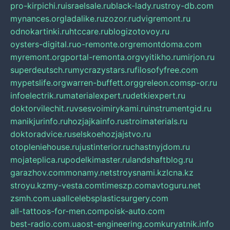
pro-kirpichi.ru
israelsale.ru
black-lady.ru
stroy-db.com
mynances.org
ladalike.ru
zozor.ru
dvigremont.ru
odnokartinki.ru
htccare.ru
blogizotovoy.ru
oysters-digital.ru
o-remonte.org
remontdoma.com
myremont.org
portal-remonta.org
vyitikho.ru
mirjon.ru
superdeutsch.ru
mycrazystars.ru
filosofyfree.com
mypetslife.org
warren-buffett.org
greleon.com
sp-or.ru
infoelectrik.ru
materialexpert.ru
detkiexpert.ru
doktorvilechit.ru
vsesvoimirykami.ru
instrumentgid.ru
manikjurinfo.ru
hozjajkainfo.ru
stroimaterials.ru
doktoradvice.ru
selskoehozjajstvo.ru
otopleniehouse.ru
justinterior.ru
chastnyjdom.ru
mojateplica.ru
podelkimaster.ru
landshaftblog.ru
garazhov.com
monamy.net
stroysnami.kz
lcna.kz
stroyu.kz
my-vesta.com
timeszp.com
avtoguru.net
zsmh.com.ua
allcelebsplasticsurgery.com
all-tattoos-for-men.com
poisk-auto.com
best-radio.com.ua
ost-engineering.com
kuryatnik.info