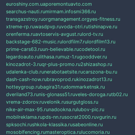
euroshiny.com.ua
poremontuavto.com
searchus-nauti.ru
mirmam.info
smi366.ru
transgazstroy.ru
orgmanagement.org
yes-fitness.ru
xtreme-rp.ru
wasdpvp.ru
voda-otri.ru
tishinapve.ru
orenferma.ru
avtoservis-avgust.ru
lord-tv.ru
backstage-682-music.ru
lordfilm7.ru
lordfilm13.ru
prime-cars63.ru
un-believable.ru
codetool.ru
legardoauto.ru
lithasa.ru
muz-1.ru
gooddver.ru
kinozadrot-3.ru
qr-plus-promo.ru
2shizashop.ru
udalenka-club.ru
nerabotaetsite.ru
carszona-bu.ru
dash-cash-now.ru
bravoprod.ru
kinozadrot13.ru
hotteygroup.ru
bagira31.ru
dommarketnsk.ru
dveriland73.ru
nis-glonass51.ru
veles-doroga.ru
tb02.ru
vrema-zdorov.ru
velonik.ru
surgutgloss.ru
nike-air-max-95.ru
nadookna.ru
lubov-pic.ru
mobilreklama.ru
pds-nn.ru
socrat2000.ru
vgurin.ru
spksochi.ru
shkola-klassika.ru
sabeonline.ru
mosoblfencing.ru
masteroptica.ru
lucomoria.ru