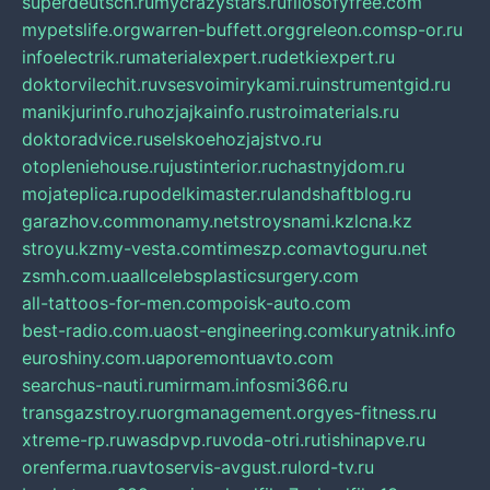
superdeutsch.ru
mycrazystars.ru
filosofyfree.com
mypetslife.org
warren-buffett.org
greleon.com
sp-or.ru
infoelectrik.ru
materialexpert.ru
detkiexpert.ru
doktorvilechit.ru
vsesvoimirykami.ru
instrumentgid.ru
manikjurinfo.ru
hozjajkainfo.ru
stroimaterials.ru
doktoradvice.ru
selskoehozjajstvo.ru
otopleniehouse.ru
justinterior.ru
chastnyjdom.ru
mojateplica.ru
podelkimaster.ru
landshaftblog.ru
garazhov.com
monamy.net
stroysnami.kz
lcna.kz
stroyu.kz
my-vesta.com
timeszp.com
avtoguru.net
zsmh.com.ua
allcelebsplasticsurgery.com
all-tattoos-for-men.com
poisk-auto.com
best-radio.com.ua
ost-engineering.com
kuryatnik.info
euroshiny.com.ua
poremontuavto.com
searchus-nauti.ru
mirmam.info
smi366.ru
transgazstroy.ru
orgmanagement.org
yes-fitness.ru
xtreme-rp.ru
wasdpvp.ru
voda-otri.ru
tishinapve.ru
orenferma.ru
avtoservis-avgust.ru
lord-tv.ru