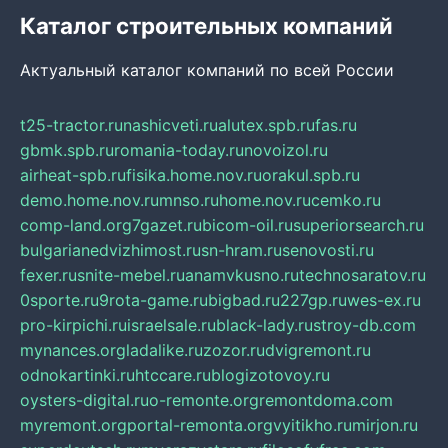
Каталог строительных компаний
Актуальный каталог компаний по всей России
t25-tractor.ru
nashicveti.ru
alutex.spb.ru
fas.ru
gbmk.spb.ru
romania-today.ru
novoizol.ru
airheat-spb.ru
fisika.home.nov.ru
orakul.spb.ru
demo.home.nov.ru
mnso.ru
home.nov.ru
cemko.ru
comp-land.org
7gazet.ru
bicom-oil.ru
superiorsearch.ru
bulgarianedvizhimost.ru
sn-hram.ru
senovosti.ru
fexer.ru
snite-mebel.ru
anamvkusno.ru
technosaratov.ru
0sporte.ru
9rota-game.ru
bigbad.ru
227gp.ru
wes-ex.ru
pro-kirpichi.ru
israelsale.ru
black-lady.ru
stroy-db.com
mynances.org
ladalike.ru
zozor.ru
dvigremont.ru
odnokartinki.ru
htccare.ru
blogizotovoy.ru
oysters-digital.ru
o-remonte.org
remontdoma.com
myremont.org
portal-remonta.org
vyitikho.ru
mirjon.ru