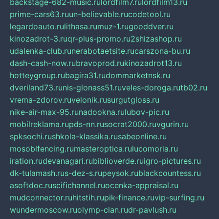
backstage-682-music.ru
lordfilm7.ru
lordfilm13.ru
prime-cars63.ru
un-believable.ru
codetool.ru
legardoauto.ru
lithasa.ru
muz-1.ru
gooddver.ru
kinozadrot-3.ru
qr-plus-promo.ru
2shizashop.ru
udalenka-club.ru
nerabotaetsite.ru
carszona-bu.ru
dash-cash-now.ru
bravoprod.ru
kinozadrot13.ru
hotteygroup.ru
bagira31.ru
dommarketnsk.ru
dveriland73.ru
nis-glonass51.ru
veles-doroga.ru
tb02.ru
vrema-zdorov.ru
velonik.ru
surgutgloss.ru
nike-air-max-95.ru
nadookna.ru
lubov-pic.ru
mobilreklama.ru
pds-nn.ru
socrat2000.ru
vgurin.ru
spksochi.ru
shkola-klassika.ru
sabeonline.ru
mosoblfencing.ru
masteroptica.ru
lucomoria.ru
iration.ru
devanagari.ru
biblioverde.ru
igro-pictures.ru
dk-tulamash.ru
s-dez-s.ru
peysok.ru
blackcountess.ru
asoftdoc.ru
scifichannel.ru
ocenka-appraisal.ru
mudconnector.ru
hitstih.ru
pik-finance.ru
vip-surfing.ru
wundermoscow.ru
olymp-clan.ru
dr-pavlush.ru