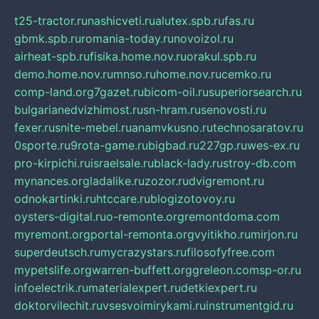
t25-tractor.ru
nashicveti.ru
alutex.spb.ru
fas.ru
gbmk.spb.ru
romania-today.ru
novoizol.ru
airheat-spb.ru
fisika.home.nov.ru
orakul.spb.ru
demo.home.nov.ru
mnso.ru
home.nov.ru
cemko.ru
comp-land.org
7gazet.ru
bicom-oil.ru
superiorsearch.ru
bulgarianedvizhimost.ru
sn-hram.ru
senovosti.ru
fexer.ru
snite-mebel.ru
anamvkusno.ru
technosaratov.ru
0sporte.ru
9rota-game.ru
bigbad.ru
227gp.ru
wes-ex.ru
pro-kirpichi.ru
israelsale.ru
black-lady.ru
stroy-db.com
mynances.org
ladalike.ru
zozor.ru
dvigremont.ru
odnokartinki.ru
htccare.ru
blogizotovoy.ru
oysters-digital.ru
o-remonte.org
remontdoma.com
myremont.org
portal-remonta.org
vyitikho.ru
mirjon.ru
superdeutsch.ru
mycrazystars.ru
filosofyfree.com
mypetslife.org
warren-buffett.org
greleon.com
sp-or.ru
infoelectrik.ru
materialexpert.ru
detkiexpert.ru
doktorvilechit.ru
vsesvoimirykami.ru
instrumentgid.ru