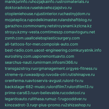
manikjurinfo.ru
hozjajkainfo.ru
stroimaterials.ru
doktoradvice.ru
selskoehozjajstvo.ru
otopleniehouse.ru
justinterior.ru
chastnyjdom.ru
mojateplica.ru
podelkimaster.ru
landshaftblog.ru
garazhov.com
monamy.net
stroysnami.kz
lcna.kz
stroyu.kz
my-vesta.com
timeszp.com
avtoguru.net
zsmh.com.ua
allcelebsplasticsurgery.com
all-tattoos-for-men.com
poisk-auto.com
best-radio.com.ua
ost-engineering.com
kuryatnik.info
euroshiny.com.ua
poremontuavto.com
searchus-nauti.ru
mirmam.info
smi366.ru
transgazstroy.ru
orgmanagement.org
yes-fitness.ru
xtreme-rp.ru
wasdpvp.ru
voda-otri.ru
tishinapve.ru
orenferma.ru
avtoservis-avgust.ru
lord-tv.ru
backstage-682-music.ru
lordfilm7.ru
lordfilm13.ru
prime-cars63.ru
un-believable.ru
codetool.ru
legardoauto.ru
lithasa.ru
muz-1.ru
gooddver.ru
kinozadrot-3.ru
qr-plus-promo.ru
2shizashop.ru