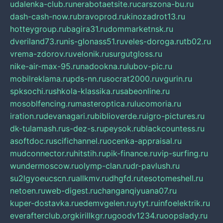
udalenka-club.ru
nerabotaetsite.ru
carszona-bu.ru
dash-cash-now.ru
bravoprod.ru
kinozadrot13.ru
hotteygroup.ru
bagira31.ru
dommarketnsk.ru
dveriland73.ru
nis-glonass51.ru
veles-doroga.ru
tb02.ru
vrema-zdorov.ru
velonik.ru
surgutgloss.ru
nike-air-max-95.ru
nadookna.ru
lubov-pic.ru
mobilreklama.ru
pds-nn.ru
socrat2000.ru
vgurin.ru
spksochi.ru
shkola-klassika.ru
sabeonline.ru
mosoblfencing.ru
masteroptica.ru
lucomoria.ru
iration.ru
devanagari.ru
biblioverde.ru
igro-pictures.ru
dk-tulamash.ru
s-dez-s.ru
peysok.ru
blackcountess.ru
asoftdoc.ru
scifichannel.ru
ocenka-appraisal.ru
mudconnector.ru
hitstih.ru
pik-finance.ru
vip-surfing.ru
wundermoscow.ru
olymp-clan.ru
dr-pavlush.ru
su2lgyoeucscn.ru
allkmv.ru
dhgfd.ru
tesotomeshell.ru
netoen.ru
web-digest.ru
changanqiyuana07.ru
kuper-dostavka.ru
edemvgelen.ru
ytyt.ru
infoelektrik.ru
everafterclub.org
kirillkgr.ru
goodv1234.ru
oopslady.ru