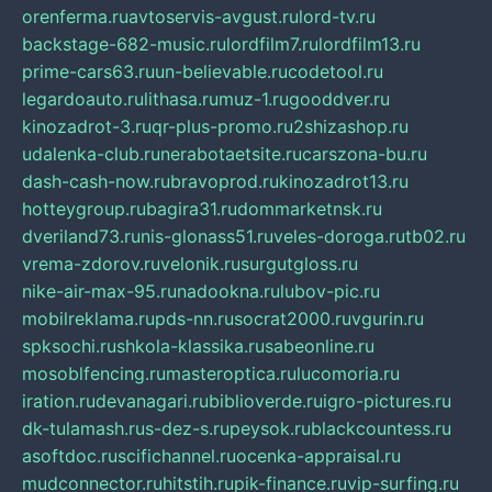
orenferma.ru
avtoservis-avgust.ru
lord-tv.ru
backstage-682-music.ru
lordfilm7.ru
lordfilm13.ru
prime-cars63.ru
un-believable.ru
codetool.ru
legardoauto.ru
lithasa.ru
muz-1.ru
gooddver.ru
kinozadrot-3.ru
qr-plus-promo.ru
2shizashop.ru
udalenka-club.ru
nerabotaetsite.ru
carszona-bu.ru
dash-cash-now.ru
bravoprod.ru
kinozadrot13.ru
hotteygroup.ru
bagira31.ru
dommarketnsk.ru
dveriland73.ru
nis-glonass51.ru
veles-doroga.ru
tb02.ru
vrema-zdorov.ru
velonik.ru
surgutgloss.ru
nike-air-max-95.ru
nadookna.ru
lubov-pic.ru
mobilreklama.ru
pds-nn.ru
socrat2000.ru
vgurin.ru
spksochi.ru
shkola-klassika.ru
sabeonline.ru
mosoblfencing.ru
masteroptica.ru
lucomoria.ru
iration.ru
devanagari.ru
biblioverde.ru
igro-pictures.ru
dk-tulamash.ru
s-dez-s.ru
peysok.ru
blackcountess.ru
asoftdoc.ru
scifichannel.ru
ocenka-appraisal.ru
mudconnector.ru
hitstih.ru
pik-finance.ru
vip-surfing.ru