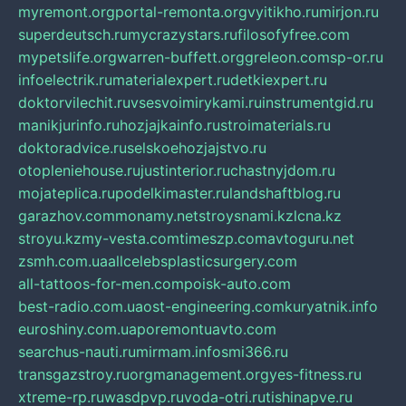
myremont.org
portal-remonta.org
vyitikho.ru
mirjon.ru
superdeutsch.ru
mycrazystars.ru
filosofyfree.com
mypetslife.org
warren-buffett.org
greleon.com
sp-or.ru
infoelectrik.ru
materialexpert.ru
detkiexpert.ru
doktorvilechit.ru
vsesvoimirykami.ru
instrumentgid.ru
manikjurinfo.ru
hozjajkainfo.ru
stroimaterials.ru
doktoradvice.ru
selskoehozjajstvo.ru
otopleniehouse.ru
justinterior.ru
chastnyjdom.ru
mojateplica.ru
podelkimaster.ru
landshaftblog.ru
garazhov.com
monamy.net
stroysnami.kz
lcna.kz
stroyu.kz
my-vesta.com
timeszp.com
avtoguru.net
zsmh.com.ua
allcelebsplasticsurgery.com
all-tattoos-for-men.com
poisk-auto.com
best-radio.com.ua
ost-engineering.com
kuryatnik.info
euroshiny.com.ua
poremontuavto.com
searchus-nauti.ru
mirmam.info
smi366.ru
transgazstroy.ru
orgmanagement.org
yes-fitness.ru
xtreme-rp.ru
wasdpvp.ru
voda-otri.ru
tishinapve.ru