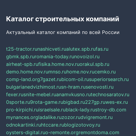
Каталог строительных компаний
Актуальный каталог компаний по всей России
t25-tractor.ru
nashicveti.ru
alutex.spb.ru
fas.ru
gbmk.spb.ru
romania-today.ru
novoizol.ru
airheat-spb.ru
fisika.home.nov.ru
orakul.spb.ru
demo.home.nov.ru
mnso.ru
home.nov.ru
cemko.ru
comp-land.org
7gazet.ru
bicom-oil.ru
superiorsearch.ru
bulgarianedvizhimost.ru
sn-hram.ru
senovosti.ru
fexer.ru
snite-mebel.ru
anamvkusno.ru
technosaratov.ru
0sporte.ru
9rota-game.ru
bigbad.ru
227gp.ru
wes-ex.ru
pro-kirpichi.ru
israelsale.ru
black-lady.ru
stroy-db.com
mynances.org
ladalike.ru
zozor.ru
dvigremont.ru
odnokartinki.ru
htccare.ru
blogizotovoy.ru
oysters-digital.ru
o-remonte.org
remontdoma.com