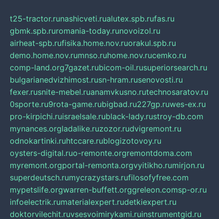
t25-tractor.ru
nashicveti.ru
alutex.spb.ru
fas.ru
gbmk.spb.ru
romania-today.ru
novoizol.ru
airheat-spb.ru
fisika.home.nov.ru
orakul.spb.ru
demo.home.nov.ru
mnso.ru
home.nov.ru
cemko.ru
comp-land.org
7gazet.ru
bicom-oil.ru
superiorsearch.ru
bulgarianedvizhimost.ru
sn-hram.ru
senovosti.ru
fexer.ru
snite-mebel.ru
anamvkusno.ru
technosaratov.ru
0sporte.ru
9rota-game.ru
bigbad.ru
227gp.ru
wes-ex.ru
pro-kirpichi.ru
israelsale.ru
black-lady.ru
stroy-db.com
mynances.org
ladalike.ru
zozor.ru
dvigremont.ru
odnokartinki.ru
htccare.ru
blogizotovoy.ru
oysters-digital.ru
o-remonte.org
remontdoma.com
myremont.org
portal-remonta.org
vyitikho.ru
mirjon.ru
superdeutsch.ru
mycrazystars.ru
filosofyfree.com
mypetslife.org
warren-buffett.org
greleon.com
sp-or.ru
infoelectrik.ru
materialexpert.ru
detkiexpert.ru
doktorvilechit.ru
vsesvoimirykami.ru
instrumentgid.ru