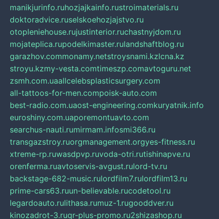
manikjurinfo.ru
hozjajkainfo.ru
stroimaterials.ru
doktoradvice.ru
selskoehozjajstvo.ru
otopleniehouse.ru
justinterior.ru
chastnyjdom.ru
mojateplica.ru
podelkimaster.ru
landshaftblog.ru
garazhov.com
monamy.net
stroysnami.kz
lcna.kz
stroyu.kz
my-vesta.com
timeszp.com
avtoguru.net
zsmh.com.ua
allcelebsplasticsurgery.com
all-tattoos-for-men.com
poisk-auto.com
best-radio.com.ua
ost-engineering.com
kuryatnik.info
euroshiny.com.ua
poremontuavto.com
searchus-nauti.ru
mirmam.info
smi366.ru
transgazstroy.ru
orgmanagement.org
yes-fitness.ru
xtreme-rp.ru
wasdpvp.ru
voda-otri.ru
tishinapve.ru
orenferma.ru
avtoservis-avgust.ru
lord-tv.ru
backstage-682-music.ru
lordfilm7.ru
lordfilm13.ru
prime-cars63.ru
un-believable.ru
codetool.ru
legardoauto.ru
lithasa.ru
muz-1.ru
gooddver.ru
kinozadrot-3.ru
qr-plus-promo.ru
2shizashop.ru