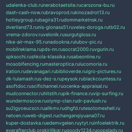
udalenka-club.ru
nerabotaetsite.ru
carszona-bu.ru
dash-cash-now.ru
bravoprod.ru
kinozadrot13.ru
hotteygroup.ru
bagira31.ru
dommarketnsk.ru
dveriland73.ru
nis-glonass51.ru
veles-doroga.ru
tb02.ru
vrema-zdorov.ru
velonik.ru
surgutgloss.ru
nike-air-max-95.ru
nadookna.ru
lubov-pic.ru
mobilreklama.ru
pds-nn.ru
socrat2000.ru
vgurin.ru
spksochi.ru
shkola-klassika.ru
sabeonline.ru
mosoblfencing.ru
masteroptica.ru
lucomoria.ru
iration.ru
devanagari.ru
biblioverde.ru
igro-pictures.ru
dk-tulamash.ru
s-dez-s.ru
peysok.ru
blackcountess.ru
asoftdoc.ru
scifichannel.ru
ocenka-appraisal.ru
mudconnector.ru
hitstih.ru
pik-finance.ru
vip-surfing.ru
wundermoscow.ru
olymp-clan.ru
dr-pavlush.ru
su2lgyoeucscn.ru
allkmv.ru
dhgfd.ru
tesotomeshell.ru
netoen.ru
web-digest.ru
changanqiyuana07.ru
kuper-dostavka.ru
edemvgelen.ru
ytyt.ru
infoelektrik.ru
everafterclub.org
kirillkgr.ru
goodv1234.ru
oopslady.ru