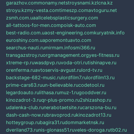
garazhov.com
monamy.net
stroysnami.kz
lcna.kz
stroyu.kz
my-vesta.com
timeszp.com
avtoguru.net
zsmh.com.ua
allcelebsplasticsurgery.com
all-tattoos-for-men.com
poisk-auto.com
best-radio.com.ua
ost-engineering.com
kuryatnik.info
euroshiny.com.ua
poremontuavto.com
searchus-nauti.ru
mirmam.info
smi366.ru
transgazstroy.ru
orgmanagement.org
yes-fitness.ru
xtreme-rp.ru
wasdpvp.ru
voda-otri.ru
tishinapve.ru
orenferma.ru
avtoservis-avgust.ru
lord-tv.ru
backstage-682-music.ru
lordfilm7.ru
lordfilm13.ru
prime-cars63.ru
un-believable.ru
codetool.ru
legardoauto.ru
lithasa.ru
muz-1.ru
gooddver.ru
kinozadrot-3.ru
qr-plus-promo.ru
2shizashop.ru
udalenka-club.ru
nerabotaetsite.ru
carszona-bu.ru
dash-cash-now.ru
bravoprod.ru
kinozadrot13.ru
hotteygroup.ru
bagira31.ru
dommarketnsk.ru
dveriland73.ru
nis-glonass51.ru
veles-doroga.ru
tb02.ru