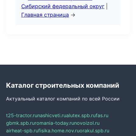
Сибирский федеральный округ
|
Главная страница
→
Каталог строительных компаний
Актуальный каталог компаний по всей России
t25-tractor.ru
nashicveti.ru
alutex.spb.ru
fas.ru
gbmk.spb.ru
romania-today.ru
novoizol.ru
airheat-spb.ru
fisika.home.nov.ru
orakul.spb.ru