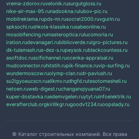
vrema-zdorov.ru
velonik.ru
surgutgloss.ru
nike-air-max-95.ru
nadookna.ru
lubov-pic.ru
mobilreklama.ru
pds-nn.ru
socrat2000.ru
vgurin.ru
spksochi.ru
shkola-klassika.ru
sabeonline.ru
mosoblfencing.ru
masteroptica.ru
lucomoria.ru
iration.ru
devanagari.ru
biblioverde.ru
igro-pictures.ru
dk-tulamash.ru
s-dez-s.ru
peysok.ru
blackcountess.ru
asoftdoc.ru
scifichannel.ru
ocenka-appraisal.ru
mudconnector.ru
hitstih.ru
pik-finance.ru
vip-surfing.ru
wundermoscow.ru
olymp-clan.ru
dr-pavlush.ru
su2lgyoeucscn.ru
allkmv.ru
dhgfd.ru
tesotomeshell.ru
netoen.ru
web-digest.ru
changanqiyuana07.ru
kuper-dostavka.ru
edemvgelen.ru
ytyt.ru
infoelektrik.ru
everafterclub.org
kirillkgr.ru
goodv1234.ru
oopslady.ru
© Каталог строительных компаний. Все права