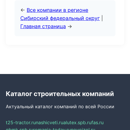
←
Все компании в регионе
Сибирский федеральный округ
|
Главная страница
→
Каталог строительных компаний
Актуальный каталог компаний по всей России
t25-tractor.ru
nashicveti.ru
alutex.spb.ru
fas.ru
gbmk.spb.ru
romania-today.ru
novoizol.ru