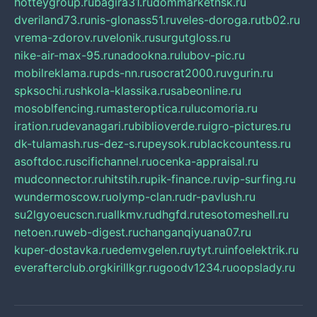
hotteygroup.ru
bagira31.ru
dommarketnsk.ru
dveriland73.ru
nis-glonass51.ru
veles-doroga.ru
tb02.ru
vrema-zdorov.ru
velonik.ru
surgutgloss.ru
nike-air-max-95.ru
nadookna.ru
lubov-pic.ru
mobilreklama.ru
pds-nn.ru
socrat2000.ru
vgurin.ru
spksochi.ru
shkola-klassika.ru
sabeonline.ru
mosoblfencing.ru
masteroptica.ru
lucomoria.ru
iration.ru
devanagari.ru
biblioverde.ru
igro-pictures.ru
dk-tulamash.ru
s-dez-s.ru
peysok.ru
blackcountess.ru
asoftdoc.ru
scifichannel.ru
ocenka-appraisal.ru
mudconnector.ru
hitstih.ru
pik-finance.ru
vip-surfing.ru
wundermoscow.ru
olymp-clan.ru
dr-pavlush.ru
su2lgyoeucscn.ru
allkmv.ru
dhgfd.ru
tesotomeshell.ru
netoen.ru
web-digest.ru
changanqiyuana07.ru
kuper-dostavka.ru
edemvgelen.ru
ytyt.ru
infoelektrik.ru
everafterclub.org
kirillkgr.ru
goodv1234.ru
oopslady.ru