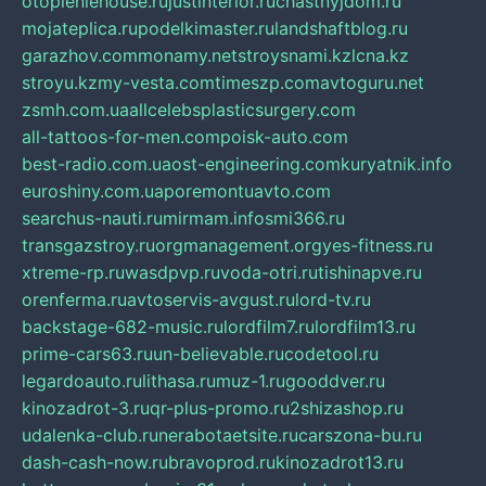
otopleniehouse.ru
justinterior.ru
chastnyjdom.ru
mojateplica.ru
podelkimaster.ru
landshaftblog.ru
garazhov.com
monamy.net
stroysnami.kz
lcna.kz
stroyu.kz
my-vesta.com
timeszp.com
avtoguru.net
zsmh.com.ua
allcelebsplasticsurgery.com
all-tattoos-for-men.com
poisk-auto.com
best-radio.com.ua
ost-engineering.com
kuryatnik.info
euroshiny.com.ua
poremontuavto.com
searchus-nauti.ru
mirmam.info
smi366.ru
transgazstroy.ru
orgmanagement.org
yes-fitness.ru
xtreme-rp.ru
wasdpvp.ru
voda-otri.ru
tishinapve.ru
orenferma.ru
avtoservis-avgust.ru
lord-tv.ru
backstage-682-music.ru
lordfilm7.ru
lordfilm13.ru
prime-cars63.ru
un-believable.ru
codetool.ru
legardoauto.ru
lithasa.ru
muz-1.ru
gooddver.ru
kinozadrot-3.ru
qr-plus-promo.ru
2shizashop.ru
udalenka-club.ru
nerabotaetsite.ru
carszona-bu.ru
dash-cash-now.ru
bravoprod.ru
kinozadrot13.ru