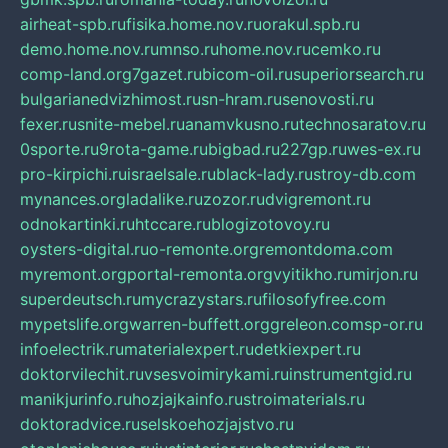
airheat-spb.ru
fisika.home.nov.ru
orakul.spb.ru
demo.home.nov.ru
mnso.ru
home.nov.ru
cemko.ru
comp-land.org
7gazet.ru
bicom-oil.ru
superiorsearch.ru
bulgarianedvizhimost.ru
sn-hram.ru
senovosti.ru
fexer.ru
snite-mebel.ru
anamvkusno.ru
technosaratov.ru
0sporte.ru
9rota-game.ru
bigbad.ru
227gp.ru
wes-ex.ru
pro-kirpichi.ru
israelsale.ru
black-lady.ru
stroy-db.com
mynances.org
ladalike.ru
zozor.ru
dvigremont.ru
odnokartinki.ru
htccare.ru
blogizotovoy.ru
oysters-digital.ru
o-remonte.org
remontdoma.com
myremont.org
portal-remonta.org
vyitikho.ru
mirjon.ru
superdeutsch.ru
mycrazystars.ru
filosofyfree.com
mypetslife.org
warren-buffett.org
greleon.com
sp-or.ru
infoelectrik.ru
materialexpert.ru
detkiexpert.ru
doktorvilechit.ru
vsesvoimirykami.ru
instrumentgid.ru
manikjurinfo.ru
hozjajkainfo.ru
stroimaterials.ru
doktoradvice.ru
selskoehozjajstvo.ru