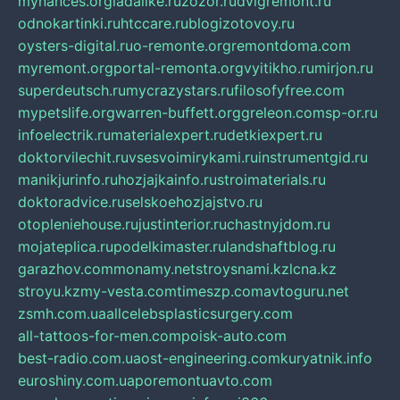
mynances.org
ladalike.ru
zozor.ru
dvigremont.ru
odnokartinki.ru
htccare.ru
blogizotovoy.ru
oysters-digital.ru
o-remonte.org
remontdoma.com
myremont.org
portal-remonta.org
vyitikho.ru
mirjon.ru
superdeutsch.ru
mycrazystars.ru
filosofyfree.com
mypetslife.org
warren-buffett.org
greleon.com
sp-or.ru
infoelectrik.ru
materialexpert.ru
detkiexpert.ru
doktorvilechit.ru
vsesvoimirykami.ru
instrumentgid.ru
manikjurinfo.ru
hozjajkainfo.ru
stroimaterials.ru
doktoradvice.ru
selskoehozjajstvo.ru
otopleniehouse.ru
justinterior.ru
chastnyjdom.ru
mojateplica.ru
podelkimaster.ru
landshaftblog.ru
garazhov.com
monamy.net
stroysnami.kz
lcna.kz
stroyu.kz
my-vesta.com
timeszp.com
avtoguru.net
zsmh.com.ua
allcelebsplasticsurgery.com
all-tattoos-for-men.com
poisk-auto.com
best-radio.com.ua
ost-engineering.com
kuryatnik.info
euroshiny.com.ua
poremontuavto.com