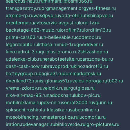
searchus-nauti.ru
mirmam.info
smi366.ru
transgazstroy.ru
orgmanagement.org
yes-fitness.ru
xtreme-rp.ru
wasdpvp.ru
voda-otri.ru
tishinapve.ru
orenferma.ru
avtoservis-avgust.ru
lord-tv.ru
backstage-682-music.ru
lordfilm7.ru
lordfilm13.ru
prime-cars63.ru
un-believable.ru
codetool.ru
legardoauto.ru
lithasa.ru
muz-1.ru
gooddver.ru
kinozadrot-3.ru
qr-plus-promo.ru
2shizashop.ru
udalenka-club.ru
nerabotaetsite.ru
carszona-bu.ru
dash-cash-now.ru
bravoprod.ru
kinozadrot13.ru
hotteygroup.ru
bagira31.ru
dommarketnsk.ru
dveriland73.ru
nis-glonass51.ru
veles-doroga.ru
tb02.ru
vrema-zdorov.ru
velonik.ru
surgutgloss.ru
nike-air-max-95.ru
nadookna.ru
lubov-pic.ru
mobilreklama.ru
pds-nn.ru
socrat2000.ru
vgurin.ru
spksochi.ru
shkola-klassika.ru
sabeonline.ru
mosoblfencing.ru
masteroptica.ru
lucomoria.ru
iration.ru
devanagari.ru
biblioverde.ru
igro-pictures.ru