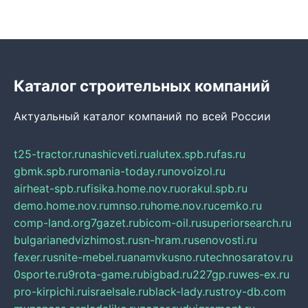
Каталог строительных компаний
Актуальный каталог компаний по всей России
t25-tractor.ru
nashicveti.ru
alutex.spb.ru
fas.ru
gbmk.spb.ru
romania-today.ru
novoizol.ru
airheat-spb.ru
fisika.home.nov.ru
orakul.spb.ru
demo.home.nov.ru
mnso.ru
home.nov.ru
cemko.ru
comp-land.org
7gazet.ru
bicom-oil.ru
superiorsearch.ru
bulgarianedvizhimost.ru
sn-hram.ru
senovosti.ru
fexer.ru
snite-mebel.ru
anamvkusno.ru
technosaratov.ru
0sporte.ru
9rota-game.ru
bigbad.ru
227gp.ru
wes-ex.ru
pro-kirpichi.ru
israelsale.ru
black-lady.ru
stroy-db.com