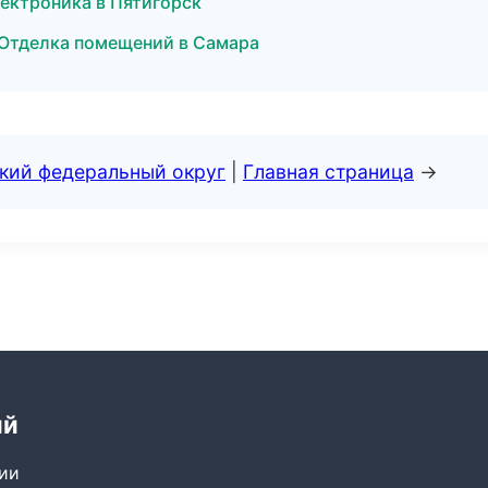
электроника в Пятигорск
 Отделка помещений в Самара
ский федеральный округ
|
Главная страница
→
ий
сии