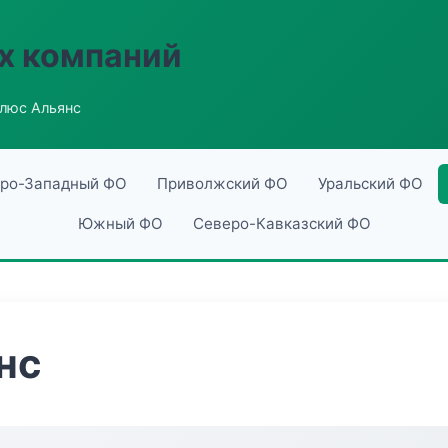
х компаний
люс Альянс
ро-Западный ФО
Приволжский ФО
Уральский ФО
Южный ФО
Северо-Кавказский ФО
нс