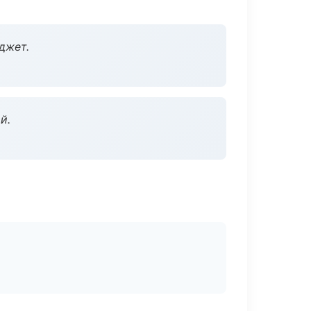
джет.
й.