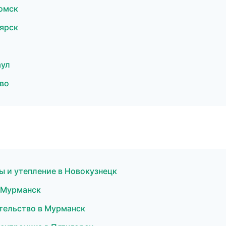
омск
ярск
аул
во
ы и утепление в Новокузнецк
 Мурманск
ительство в Мурманск