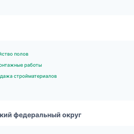
йство полов
онтажные работы
одажа стройматериалов
ский федеральный округ