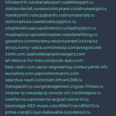
infoelectrik.ru
materialexpert.ru
detkiexpert.ru
doktorvilechit.ru
vsesvoimirykami.ru
instrumentgid.ru
manikjurinfo.ru
hozjajkainfo.ru
stroimaterials.ru
doktoradvice.ru
selskoehozjajstvo.ru
otopleniehouse.ru
justinterior.ru
chastnyjdom.ru
mojateplica.ru
podelkimaster.ru
landshaftblog.ru
garazhov.com
monamy.net
stroysnami.kz
lcna.kz
stroyu.kz
my-vesta.com
timeszp.com
avtoguru.net
zsmh.com.ua
allcelebsplasticsurgery.com
all-tattoos-for-men.com
poisk-auto.com
best-radio.com.ua
ost-engineering.com
kuryatnik.info
euroshiny.com.ua
poremontuavto.com
searchus-nauti.ru
mirmam.info
smi366.ru
transgazstroy.ru
orgmanagement.org
yes-fitness.ru
xtreme-rp.ru
wasdpvp.ru
voda-otri.ru
tishinapve.ru
orenferma.ru
avtoservis-avgust.ru
lord-tv.ru
backstage-682-music.ru
lordfilm7.ru
lordfilm13.ru
prime-cars63.ru
un-believable.ru
codetool.ru