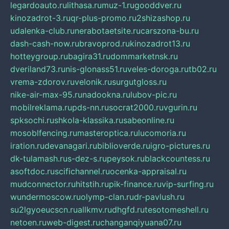
legardoauto.ru
lithasa.ru
muz-1.ru
gooddver.ru
kinozadrot-3.ru
qr-plus-promo.ru
2shizashop.ru
udalenka-club.ru
nerabotaetsite.ru
carszona-bu.ru
dash-cash-now.ru
bravoprod.ru
kinozadrot13.ru
hotteygroup.ru
bagira31.ru
dommarketnsk.ru
dveriland73.ru
nis-glonass51.ru
veles-doroga.ru
tb02.ru
vrema-zdorov.ru
velonik.ru
surgutgloss.ru
nike-air-max-95.ru
nadookna.ru
lubov-pic.ru
mobilreklama.ru
pds-nn.ru
socrat2000.ru
vgurin.ru
spksochi.ru
shkola-klassika.ru
sabeonline.ru
mosoblfencing.ru
masteroptica.ru
lucomoria.ru
iration.ru
devanagari.ru
biblioverde.ru
igro-pictures.ru
dk-tulamash.ru
s-dez-s.ru
peysok.ru
blackcountess.ru
asoftdoc.ru
scifichannel.ru
ocenka-appraisal.ru
mudconnector.ru
hitstih.ru
pik-finance.ru
vip-surfing.ru
wundermoscow.ru
olymp-clan.ru
dr-pavlush.ru
su2lgyoeucscn.ru
allkmv.ru
dhgfd.ru
tesotomeshell.ru
netoen.ru
web-digest.ru
changanqiyuana07.ru