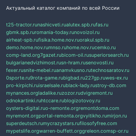
Актуальный каталог компаний по всей России
t25-tractor.ru
nashicveti.ru
alutex.spb.ru
fas.ru
gbmk.spb.ru
romania-today.ru
novoizol.ru
airheat-spb.ru
fisika.home.nov.ru
orakul.spb.ru
demo.home.nov.ru
mnso.ru
home.nov.ru
cemko.ru
comp-land.org
7gazet.ru
bicom-oil.ru
superiorsearch.ru
bulgarianedvizhimost.ru
sn-hram.ru
senovosti.ru
fexer.ru
snite-mebel.ru
anamvkusno.ru
technosaratov.ru
0sporte.ru
9rota-game.ru
bigbad.ru
227gp.ru
wes-ex.ru
pro-kirpichi.ru
israelsale.ru
black-lady.ru
stroy-db.com
mynances.org
ladalike.ru
zozor.ru
dvigremont.ru
odnokartinki.ru
htccare.ru
blogizotovoy.ru
oysters-digital.ru
o-remonte.org
remontdoma.com
myremont.org
portal-remonta.org
vyitikho.ru
mirjon.ru
superdeutsch.ru
mycrazystars.ru
filosofyfree.com
mypetslife.org
warren-buffett.org
greleon.com
sp-or.ru