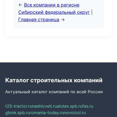
←
Все компании в регионе
Сибирский федеральный округ
|
Главная страница
→
Каталог строительных компаний
Актуальный каталог компаний по всей России
t25-tractor.ru
nashicveti.ru
alutex.spb.ru
fas.ru
gbmk.spb.ru
romania-today.ru
novoizol.ru