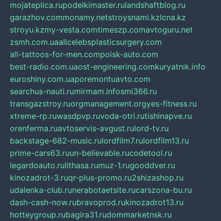
mojateplica.ru
podelkimaster.ru
landshaftblog.ru
garazhov.com
monamy.net
stroysnami.kz
lcna.kz
stroyu.kz
my-vesta.com
timeszp.com
avtoguru.net
zsmh.com.ua
allcelebsplasticsurgery.com
all-tattoos-for-men.com
poisk-auto.com
best-radio.com.ua
ost-engineering.com
kuryatnik.info
euroshiny.com.ua
poremontuavto.com
searchus-nauti.ru
mirmam.info
smi366.ru
transgazstroy.ru
orgmanagement.org
yes-fitness.ru
xtreme-rp.ru
wasdpvp.ru
voda-otri.ru
tishinapve.ru
orenferma.ru
avtoservis-avgust.ru
lord-tv.ru
backstage-682-music.ru
lordfilm7.ru
lordfilm13.ru
prime-cars63.ru
un-believable.ru
codetool.ru
legardoauto.ru
lithasa.ru
muz-1.ru
gooddver.ru
kinozadrot-3.ru
qr-plus-promo.ru
2shizashop.ru
udalenka-club.ru
nerabotaetsite.ru
carszona-bu.ru
dash-cash-now.ru
bravoprod.ru
kinozadrot13.ru
hotteygroup.ru
bagira31.ru
dommarketnsk.ru