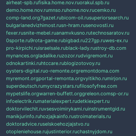
airheat-spb.ru
fisika.home.nov.ru
orakul.spb.ru
demo.home.nov.ru
mnso.ru
home.nov.ru
cemko.ru
comp-land.org
7gazet.ru
bicom-oil.ru
superiorsearch.ru
bulgarianedvizhimost.ru
sn-hram.ru
senovosti.ru
fexer.ru
snite-mebel.ru
anamvkusno.ru
technosaratov.ru
0sporte.ru
9rota-game.ru
bigbad.ru
227gp.ru
wes-ex.ru
pro-kirpichi.ru
israelsale.ru
black-lady.ru
stroy-db.com
mynances.org
ladalike.ru
zozor.ru
dvigremont.ru
odnokartinki.ru
htccare.ru
blogizotovoy.ru
oysters-digital.ru
o-remonte.org
remontdoma.com
myremont.org
portal-remonta.org
vyitikho.ru
mirjon.ru
superdeutsch.ru
mycrazystars.ru
filosofyfree.com
mypetslife.org
warren-buffett.org
greleon.com
sp-or.ru
infoelectrik.ru
materialexpert.ru
detkiexpert.ru
doktorvilechit.ru
vsesvoimirykami.ru
instrumentgid.ru
manikjurinfo.ru
hozjajkainfo.ru
stroimaterials.ru
doktoradvice.ru
selskoehozjajstvo.ru
otopleniehouse.ru
justinterior.ru
chastnyjdom.ru