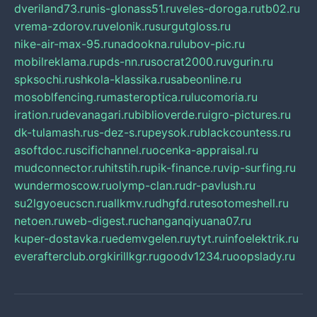
dveriland73.ru
nis-glonass51.ru
veles-doroga.ru
tb02.ru
vrema-zdorov.ru
velonik.ru
surgutgloss.ru
nike-air-max-95.ru
nadookna.ru
lubov-pic.ru
mobilreklama.ru
pds-nn.ru
socrat2000.ru
vgurin.ru
spksochi.ru
shkola-klassika.ru
sabeonline.ru
mosoblfencing.ru
masteroptica.ru
lucomoria.ru
iration.ru
devanagari.ru
biblioverde.ru
igro-pictures.ru
dk-tulamash.ru
s-dez-s.ru
peysok.ru
blackcountess.ru
asoftdoc.ru
scifichannel.ru
ocenka-appraisal.ru
mudconnector.ru
hitstih.ru
pik-finance.ru
vip-surfing.ru
wundermoscow.ru
olymp-clan.ru
dr-pavlush.ru
su2lgyoeucscn.ru
allkmv.ru
dhgfd.ru
tesotomeshell.ru
netoen.ru
web-digest.ru
changanqiyuana07.ru
kuper-dostavka.ru
edemvgelen.ru
ytyt.ru
infoelektrik.ru
everafterclub.org
kirillkgr.ru
goodv1234.ru
oopslady.ru