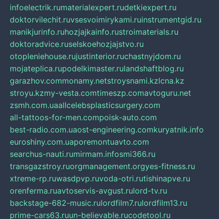
infoelectrik.ru
materialexpert.ru
detkiexpert.ru
doktorvilechit.ru
vsesvoimirykami.ru
instrumentgid.ru
manikjurinfo.ru
hozjajkainfo.ru
stroimaterials.ru
doktoradvice.ru
selskoehozjajstvo.ru
otopleniehouse.ru
justinterior.ru
chastnyjdom.ru
mojateplica.ru
podelkimaster.ru
landshaftblog.ru
garazhov.com
monamy.net
stroysnami.kz
lcna.kz
stroyu.kz
my-vesta.com
timeszp.com
avtoguru.net
zsmh.com.ua
allcelebsplasticsurgery.com
all-tattoos-for-men.com
poisk-auto.com
best-radio.com.ua
ost-engineering.com
kuryatnik.info
euroshiny.com.ua
poremontuavto.com
searchus-nauti.ru
mirmam.info
smi366.ru
transgazstroy.ru
orgmanagement.org
yes-fitness.ru
xtreme-rp.ru
wasdpvp.ru
voda-otri.ru
tishinapve.ru
orenferma.ru
avtoservis-avgust.ru
lord-tv.ru
backstage-682-music.ru
lordfilm7.ru
lordfilm13.ru
prime-cars63.ru
un-believable.ru
codetool.ru