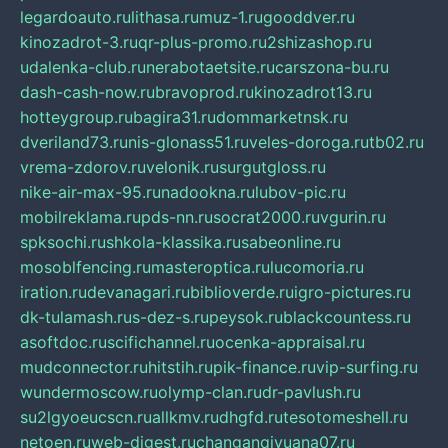
legardoauto.ru
lithasa.ru
muz-1.ru
gooddver.ru
kinozadrot-3.ru
qr-plus-promo.ru
2shizashop.ru
udalenka-club.ru
nerabotaetsite.ru
carszona-bu.ru
dash-cash-now.ru
bravoprod.ru
kinozadrot13.ru
hotteygroup.ru
bagira31.ru
dommarketnsk.ru
dveriland73.ru
nis-glonass51.ru
veles-doroga.ru
tb02.ru
vrema-zdorov.ru
velonik.ru
surgutgloss.ru
nike-air-max-95.ru
nadookna.ru
lubov-pic.ru
mobilreklama.ru
pds-nn.ru
socrat2000.ru
vgurin.ru
spksochi.ru
shkola-klassika.ru
sabeonline.ru
mosoblfencing.ru
masteroptica.ru
lucomoria.ru
iration.ru
devanagari.ru
biblioverde.ru
igro-pictures.ru
dk-tulamash.ru
s-dez-s.ru
peysok.ru
blackcountess.ru
asoftdoc.ru
scifichannel.ru
ocenka-appraisal.ru
mudconnector.ru
hitstih.ru
pik-finance.ru
vip-surfing.ru
wundermoscow.ru
olymp-clan.ru
dr-pavlush.ru
su2lgyoeucscn.ru
allkmv.ru
dhgfd.ru
tesotomeshell.ru
netoen.ru
web-digest.ru
changanqiyuana07.ru