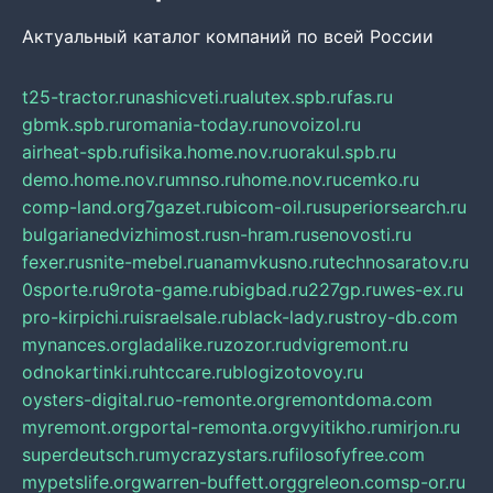
Актуальный каталог компаний по всей России
t25-tractor.ru
nashicveti.ru
alutex.spb.ru
fas.ru
gbmk.spb.ru
romania-today.ru
novoizol.ru
airheat-spb.ru
fisika.home.nov.ru
orakul.spb.ru
demo.home.nov.ru
mnso.ru
home.nov.ru
cemko.ru
comp-land.org
7gazet.ru
bicom-oil.ru
superiorsearch.ru
bulgarianedvizhimost.ru
sn-hram.ru
senovosti.ru
fexer.ru
snite-mebel.ru
anamvkusno.ru
technosaratov.ru
0sporte.ru
9rota-game.ru
bigbad.ru
227gp.ru
wes-ex.ru
pro-kirpichi.ru
israelsale.ru
black-lady.ru
stroy-db.com
mynances.org
ladalike.ru
zozor.ru
dvigremont.ru
odnokartinki.ru
htccare.ru
blogizotovoy.ru
oysters-digital.ru
o-remonte.org
remontdoma.com
myremont.org
portal-remonta.org
vyitikho.ru
mirjon.ru
superdeutsch.ru
mycrazystars.ru
filosofyfree.com
mypetslife.org
warren-buffett.org
greleon.com
sp-or.ru