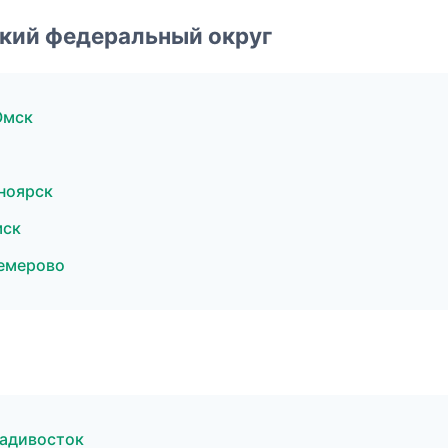
ский федеральный округ
Омск
ноярск
мск
емерово
ладивосток