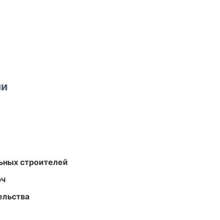
ми
ьных строителей
юч
ельства