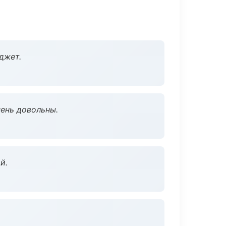
джет.
чень довольны.
й.