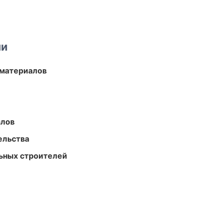
ми
 материалов
алов
ельства
ьных строителей