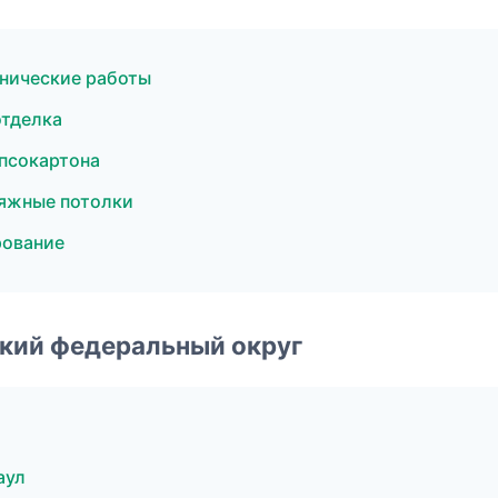
нические работы
отделка
псокартона
яжные потолки
рование
ский федеральный округ
аул