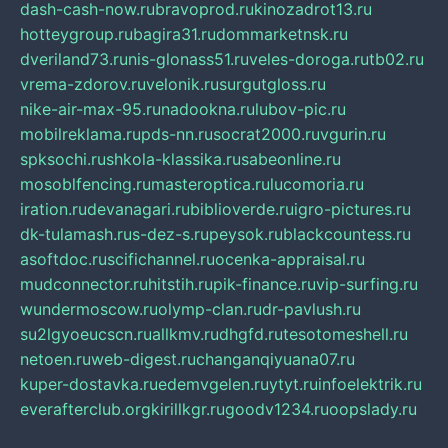
dash-cash-now.ru
bravoprod.ru
kinozadrot13.ru
hotteygroup.ru
bagira31.ru
dommarketnsk.ru
dveriland73.ru
nis-glonass51.ru
veles-doroga.ru
tb02.ru
vrema-zdorov.ru
velonik.ru
surgutgloss.ru
nike-air-max-95.ru
nadookna.ru
lubov-pic.ru
mobilreklama.ru
pds-nn.ru
socrat2000.ru
vgurin.ru
spksochi.ru
shkola-klassika.ru
sabeonline.ru
mosoblfencing.ru
masteroptica.ru
lucomoria.ru
iration.ru
devanagari.ru
biblioverde.ru
igro-pictures.ru
dk-tulamash.ru
s-dez-s.ru
peysok.ru
blackcountess.ru
asoftdoc.ru
scifichannel.ru
ocenka-appraisal.ru
mudconnector.ru
hitstih.ru
pik-finance.ru
vip-surfing.ru
wundermoscow.ru
olymp-clan.ru
dr-pavlush.ru
su2lgyoeucscn.ru
allkmv.ru
dhgfd.ru
tesotomeshell.ru
netoen.ru
web-digest.ru
changanqiyuana07.ru
kuper-dostavka.ru
edemvgelen.ru
ytyt.ru
infoelektrik.ru
everafterclub.org
kirillkgr.ru
goodv1234.ru
oopslady.ru