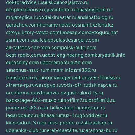
doktoradvice.ru
selskoehozjajstvo.ru
otopleniehouse.ru
justinterior.ru
chastnyjdom.ru
mojateplica.ru
podelkimaster.ru
landshaftblog.ru
garazhov.com
monamy.net
stroysnami.kz
lcna.kz
stroyu.kz
my-vesta.com
timeszp.com
avtoguru.net
zsmh.com.ua
allcelebsplasticsurgery.com
all-tattoos-for-men.com
poisk-auto.com
best-radio.com.ua
ost-engineering.com
kuryatnik.info
euroshiny.com.ua
poremontuavto.com
searchus-nauti.ru
mirmam.info
smi366.ru
transgazstroy.ru
orgmanagement.org
yes-fitness.ru
xtreme-rp.ru
wasdpvp.ru
voda-otri.ru
tishinapve.ru
orenferma.ru
avtoservis-avgust.ru
lord-tv.ru
backstage-682-music.ru
lordfilm7.ru
lordfilm13.ru
prime-cars63.ru
un-believable.ru
codetool.ru
legardoauto.ru
lithasa.ru
muz-1.ru
gooddver.ru
kinozadrot-3.ru
qr-plus-promo.ru
2shizashop.ru
udalenka-club.ru
nerabotaetsite.ru
carszona-bu.ru