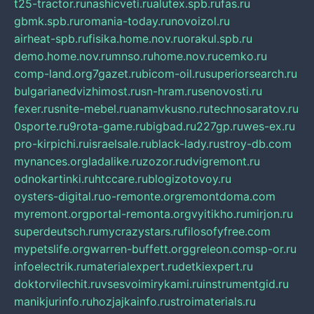
t25-tractor.ru
nashicveti.ru
alutex.spb.ru
fas.ru
gbmk.spb.ru
romania-today.ru
novoizol.ru
airheat-spb.ru
fisika.home.nov.ru
orakul.spb.ru
demo.home.nov.ru
mnso.ru
home.nov.ru
cemko.ru
comp-land.org
7gazet.ru
bicom-oil.ru
superiorsearch.ru
bulgarianedvizhimost.ru
sn-hram.ru
senovosti.ru
fexer.ru
snite-mebel.ru
anamvkusno.ru
technosaratov.ru
0sporte.ru
9rota-game.ru
bigbad.ru
227gp.ru
wes-ex.ru
pro-kirpichi.ru
israelsale.ru
black-lady.ru
stroy-db.com
mynances.org
ladalike.ru
zozor.ru
dvigremont.ru
odnokartinki.ru
htccare.ru
blogizotovoy.ru
oysters-digital.ru
o-remonte.org
remontdoma.com
myremont.org
portal-remonta.org
vyitikho.ru
mirjon.ru
superdeutsch.ru
mycrazystars.ru
filosofyfree.com
mypetslife.org
warren-buffett.org
greleon.com
sp-or.ru
infoelectrik.ru
materialexpert.ru
detkiexpert.ru
doktorvilechit.ru
vsesvoimirykami.ru
instrumentgid.ru
manikjurinfo.ru
hozjajkainfo.ru
stroimaterials.ru