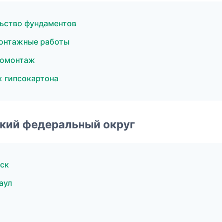
ьство фундаментов
онтажные работы
ромонтаж
 гипсокартона
ский федеральный округ
ск
аул