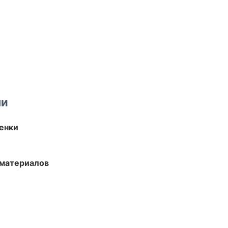
ми
енки
 материалов