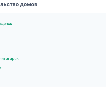
ельство домов
ещенск
нитогорск
ь