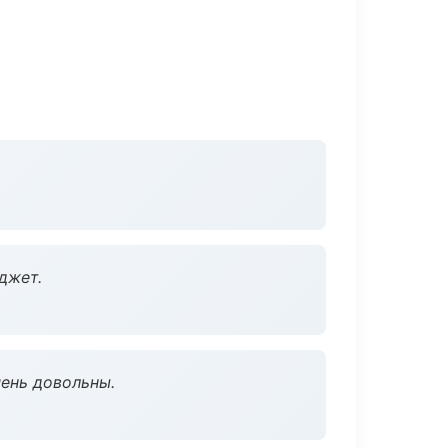
джет.
чень довольны.