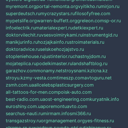
myremont.org
portal-remonta.org
vyitikho.ru
mirjon.ru
superdeutsch.ru
mycrazystars.ru
filosofyfree.com
mypetslife.org
warren-buffett.org
greleon.com
sp-or.ru
infoelectrik.ru
materialexpert.ru
detkiexpert.ru
doktorvilechit.ru
vsesvoimirykami.ru
instrumentgid.ru
manikjurinfo.ru
hozjajkainfo.ru
stroimaterials.ru
doktoradvice.ru
selskoehozjajstvo.ru
otopleniehouse.ru
justinterior.ru
chastnyjdom.ru
mojateplica.ru
podelkimaster.ru
landshaftblog.ru
garazhov.com
monamy.net
stroysnami.kz
lcna.kz
stroyu.kz
my-vesta.com
timeszp.com
avtoguru.net
zsmh.com.ua
allcelebsplasticsurgery.com
all-tattoos-for-men.com
poisk-auto.com
best-radio.com.ua
ost-engineering.com
kuryatnik.info
euroshiny.com.ua
poremontuavto.com
searchus-nauti.ru
mirmam.info
smi366.ru
transgazstroy.ru
orgmanagement.org
yes-fitness.ru
xtreme-rp.ru
wasdpvp.ru
voda-otri.ru
tishinapve.ru