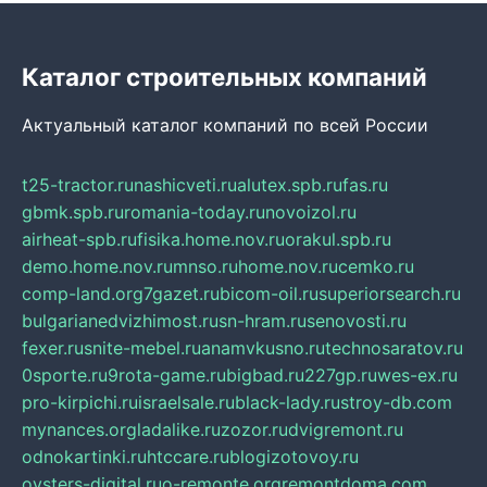
Каталог строительных компаний
Актуальный каталог компаний по всей России
t25-tractor.ru
nashicveti.ru
alutex.spb.ru
fas.ru
gbmk.spb.ru
romania-today.ru
novoizol.ru
airheat-spb.ru
fisika.home.nov.ru
orakul.spb.ru
demo.home.nov.ru
mnso.ru
home.nov.ru
cemko.ru
comp-land.org
7gazet.ru
bicom-oil.ru
superiorsearch.ru
bulgarianedvizhimost.ru
sn-hram.ru
senovosti.ru
fexer.ru
snite-mebel.ru
anamvkusno.ru
technosaratov.ru
0sporte.ru
9rota-game.ru
bigbad.ru
227gp.ru
wes-ex.ru
pro-kirpichi.ru
israelsale.ru
black-lady.ru
stroy-db.com
mynances.org
ladalike.ru
zozor.ru
dvigremont.ru
odnokartinki.ru
htccare.ru
blogizotovoy.ru
oysters-digital.ru
o-remonte.org
remontdoma.com