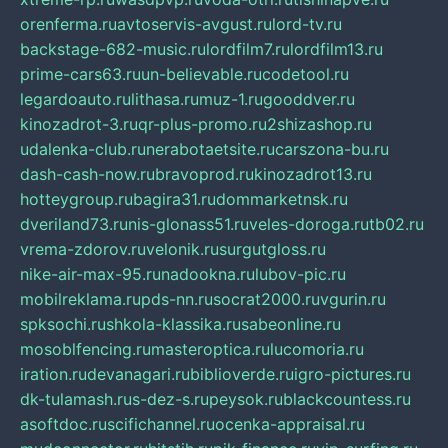
orenferma.ru
avtoservis-avgust.ru
lord-tv.ru
backstage-682-music.ru
lordfilm7.ru
lordfilm13.ru
prime-cars63.ru
un-believable.ru
codetool.ru
legardoauto.ru
lithasa.ru
muz-1.ru
gooddver.ru
kinozadrot-3.ru
qr-plus-promo.ru
2shizashop.ru
udalenka-club.ru
nerabotaetsite.ru
carszona-bu.ru
dash-cash-now.ru
bravoprod.ru
kinozadrot13.ru
hotteygroup.ru
bagira31.ru
dommarketnsk.ru
dveriland73.ru
nis-glonass51.ru
veles-doroga.ru
tb02.ru
vrema-zdorov.ru
velonik.ru
surgutgloss.ru
nike-air-max-95.ru
nadookna.ru
lubov-pic.ru
mobilreklama.ru
pds-nn.ru
socrat2000.ru
vgurin.ru
spksochi.ru
shkola-klassika.ru
sabeonline.ru
mosoblfencing.ru
masteroptica.ru
lucomoria.ru
iration.ru
devanagari.ru
biblioverde.ru
igro-pictures.ru
dk-tulamash.ru
s-dez-s.ru
peysok.ru
blackcountess.ru
asoftdoc.ru
scifichannel.ru
ocenka-appraisal.ru