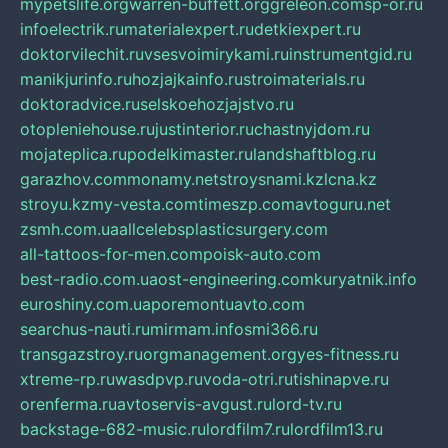
mypetslife.org
warren-buffett.org
greleon.com
sp-or.ru
infoelectrik.ru
materialexpert.ru
detkiexpert.ru
doktorvilechit.ru
vsesvoimirykami.ru
instrumentgid.ru
manikjurinfo.ru
hozjajkainfo.ru
stroimaterials.ru
doktoradvice.ru
selskoehozjajstvo.ru
otopleniehouse.ru
justinterior.ru
chastnyjdom.ru
mojateplica.ru
podelkimaster.ru
landshaftblog.ru
garazhov.com
monamy.net
stroysnami.kz
lcna.kz
stroyu.kz
my-vesta.com
timeszp.com
avtoguru.net
zsmh.com.ua
allcelebsplasticsurgery.com
all-tattoos-for-men.com
poisk-auto.com
best-radio.com.ua
ost-engineering.com
kuryatnik.info
euroshiny.com.ua
poremontuavto.com
searchus-nauti.ru
mirmam.info
smi366.ru
transgazstroy.ru
orgmanagement.org
yes-fitness.ru
xtreme-rp.ru
wasdpvp.ru
voda-otri.ru
tishinapve.ru
orenferma.ru
avtoservis-avgust.ru
lord-tv.ru
backstage-682-music.ru
lordfilm7.ru
lordfilm13.ru