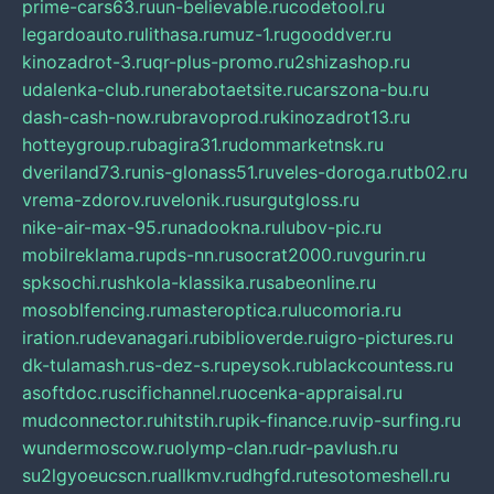
prime-cars63.ru
un-believable.ru
codetool.ru
legardoauto.ru
lithasa.ru
muz-1.ru
gooddver.ru
kinozadrot-3.ru
qr-plus-promo.ru
2shizashop.ru
udalenka-club.ru
nerabotaetsite.ru
carszona-bu.ru
dash-cash-now.ru
bravoprod.ru
kinozadrot13.ru
hotteygroup.ru
bagira31.ru
dommarketnsk.ru
dveriland73.ru
nis-glonass51.ru
veles-doroga.ru
tb02.ru
vrema-zdorov.ru
velonik.ru
surgutgloss.ru
nike-air-max-95.ru
nadookna.ru
lubov-pic.ru
mobilreklama.ru
pds-nn.ru
socrat2000.ru
vgurin.ru
spksochi.ru
shkola-klassika.ru
sabeonline.ru
mosoblfencing.ru
masteroptica.ru
lucomoria.ru
iration.ru
devanagari.ru
biblioverde.ru
igro-pictures.ru
dk-tulamash.ru
s-dez-s.ru
peysok.ru
blackcountess.ru
asoftdoc.ru
scifichannel.ru
ocenka-appraisal.ru
mudconnector.ru
hitstih.ru
pik-finance.ru
vip-surfing.ru
wundermoscow.ru
olymp-clan.ru
dr-pavlush.ru
su2lgyoeucscn.ru
allkmv.ru
dhgfd.ru
tesotomeshell.ru