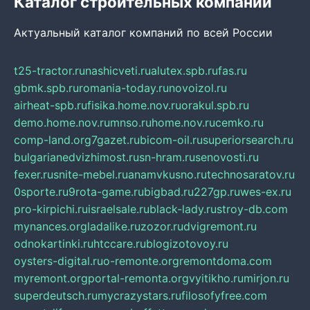
Каталог строительных компаний
Актуальный каталог компаний по всей России
t25-tractor.ru
nashicveti.ru
alutex.spb.ru
fas.ru
gbmk.spb.ru
romania-today.ru
novoizol.ru
airheat-spb.ru
fisika.home.nov.ru
orakul.spb.ru
demo.home.nov.ru
mnso.ru
home.nov.ru
cemko.ru
comp-land.org
7gazet.ru
bicom-oil.ru
superiorsearch.ru
bulgarianedvizhimost.ru
sn-hram.ru
senovosti.ru
fexer.ru
snite-mebel.ru
anamvkusno.ru
technosaratov.ru
0sporte.ru
9rota-game.ru
bigbad.ru
227gp.ru
wes-ex.ru
pro-kirpichi.ru
israelsale.ru
black-lady.ru
stroy-db.com
mynances.org
ladalike.ru
zozor.ru
dvigremont.ru
odnokartinki.ru
htccare.ru
blogizotovoy.ru
oysters-digital.ru
o-remonte.org
remontdoma.com
myremont.org
portal-remonta.org
vyitikho.ru
mirjon.ru
superdeutsch.ru
mycrazystars.ru
filosofyfree.com