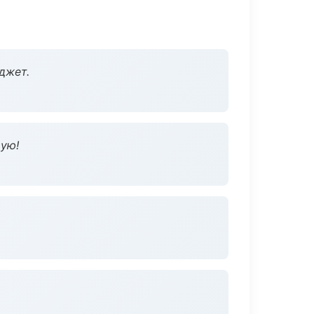
джет.
дую!