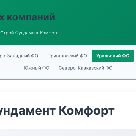
х компаний
сСтрой Фундамент Комфорт
ро-Западный ФО
Приволжский ФО
Уральский ФО
Южный ФО
Северо-Кавказский ФО
ундамент Комфорт