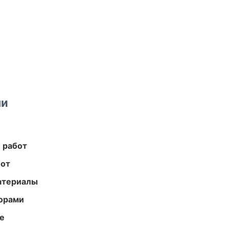
ми
 работ
бот
атериалы
торами
те