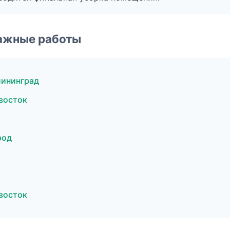
ажные работы
лининград
восток
род
восток