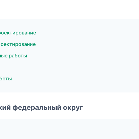
роектирование
роектирование
ные работы
аботы
ский федеральный округ