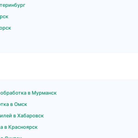
теринбург
рск
орск
ообработка в Мурманск
тка в Омск
илей в Хабаровск
ка в Красноярск