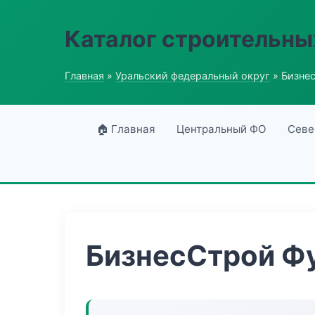
Каталог строительны
Главная
»
Уральский федеральный округ
» Бизне
🏠 Главная
Центральный ФО
Севе
БизнесСтрой Ф