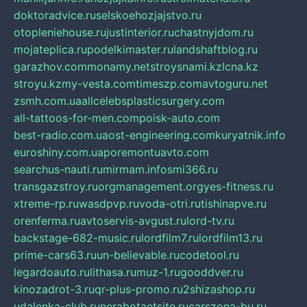
doktoradvice.ru
selskoehozjajstvo.ru
otopleniehouse.ru
justinterior.ru
chastnyjdom.ru
mojateplica.ru
podelkimaster.ru
landshaftblog.ru
garazhov.com
monamy.net
stroysnami.kz
lcna.kz
stroyu.kz
my-vesta.com
timeszp.com
avtoguru.net
zsmh.com.ua
allcelebsplasticsurgery.com
all-tattoos-for-men.com
poisk-auto.com
best-radio.com.ua
ost-engineering.com
kuryatnik.info
euroshiny.com.ua
poremontuavto.com
searchus-nauti.ru
mirmam.info
smi366.ru
transgazstroy.ru
orgmanagement.org
yes-fitness.ru
xtreme-rp.ru
wasdpvp.ru
voda-otri.ru
tishinapve.ru
orenferma.ru
avtoservis-avgust.ru
lord-tv.ru
backstage-682-music.ru
lordfilm7.ru
lordfilm13.ru
prime-cars63.ru
un-believable.ru
codetool.ru
legardoauto.ru
lithasa.ru
muz-1.ru
gooddver.ru
kinozadrot-3.ru
qr-plus-promo.ru
2shizashop.ru
udalenka-club.ru
nerabotaetsite.ru
carszona-bu.ru