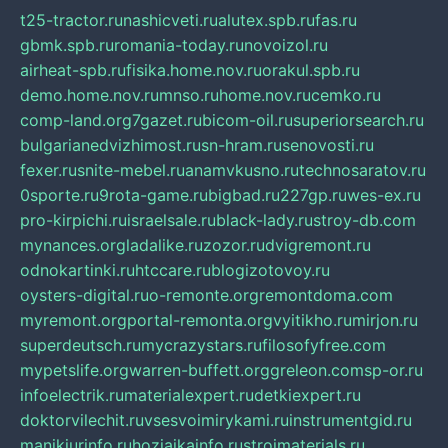
t25-tractor.ru
nashicveti.ru
alutex.spb.ru
fas.ru
gbmk.spb.ru
romania-today.ru
novoizol.ru
airheat-spb.ru
fisika.home.nov.ru
orakul.spb.ru
demo.home.nov.ru
mnso.ru
home.nov.ru
cemko.ru
comp-land.org
7gazet.ru
bicom-oil.ru
superiorsearch.ru
bulgarianedvizhimost.ru
sn-hram.ru
senovosti.ru
fexer.ru
snite-mebel.ru
anamvkusno.ru
technosaratov.ru
0sporte.ru
9rota-game.ru
bigbad.ru
227gp.ru
wes-ex.ru
pro-kirpichi.ru
israelsale.ru
black-lady.ru
stroy-db.com
mynances.org
ladalike.ru
zozor.ru
dvigremont.ru
odnokartinki.ru
htccare.ru
blogizotovoy.ru
oysters-digital.ru
o-remonte.org
remontdoma.com
myremont.org
portal-remonta.org
vyitikho.ru
mirjon.ru
superdeutsch.ru
mycrazystars.ru
filosofyfree.com
mypetslife.org
warren-buffett.org
greleon.com
sp-or.ru
infoelectrik.ru
materialexpert.ru
detkiexpert.ru
doktorvilechit.ru
vsesvoimirykami.ru
instrumentgid.ru
manikjurinfo.ru
hozjajkainfo.ru
stroimaterials.ru