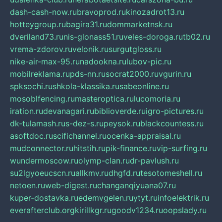
dash-cash-now.ru
bravoprod.ru
kinozadrot13.ru
hotteygroup.ru
bagira31.ru
dommarketnsk.ru
dveriland73.ru
nis-glonass51.ru
veles-doroga.ru
tb02.ru
vrema-zdorov.ru
velonik.ru
surgutgloss.ru
nike-air-max-95.ru
nadookna.ru
lubov-pic.ru
mobilreklama.ru
pds-nn.ru
socrat2000.ru
vgurin.ru
spksochi.ru
shkola-klassika.ru
sabeonline.ru
mosoblfencing.ru
masteroptica.ru
lucomoria.ru
iration.ru
devanagari.ru
biblioverde.ru
igro-pictures.ru
dk-tulamash.ru
s-dez-s.ru
peysok.ru
blackcountess.ru
asoftdoc.ru
scifichannel.ru
ocenka-appraisal.ru
mudconnector.ru
hitstih.ru
pik-finance.ru
vip-surfing.ru
wundermoscow.ru
olymp-clan.ru
dr-pavlush.ru
su2lgyoeucscn.ru
allkmv.ru
dhgfd.ru
tesotomeshell.ru
netoen.ru
web-digest.ru
changanqiyuana07.ru
kuper-dostavka.ru
edemvgelen.ru
ytyt.ru
infoelektrik.ru
everafterclub.org
kirillkgr.ru
goodv1234.ru
oopslady.ru