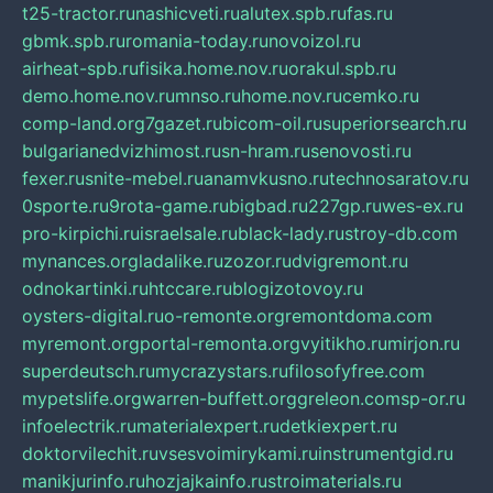
t25-tractor.ru
nashicveti.ru
alutex.spb.ru
fas.ru
gbmk.spb.ru
romania-today.ru
novoizol.ru
airheat-spb.ru
fisika.home.nov.ru
orakul.spb.ru
demo.home.nov.ru
mnso.ru
home.nov.ru
cemko.ru
comp-land.org
7gazet.ru
bicom-oil.ru
superiorsearch.ru
bulgarianedvizhimost.ru
sn-hram.ru
senovosti.ru
fexer.ru
snite-mebel.ru
anamvkusno.ru
technosaratov.ru
0sporte.ru
9rota-game.ru
bigbad.ru
227gp.ru
wes-ex.ru
pro-kirpichi.ru
israelsale.ru
black-lady.ru
stroy-db.com
mynances.org
ladalike.ru
zozor.ru
dvigremont.ru
odnokartinki.ru
htccare.ru
blogizotovoy.ru
oysters-digital.ru
o-remonte.org
remontdoma.com
myremont.org
portal-remonta.org
vyitikho.ru
mirjon.ru
superdeutsch.ru
mycrazystars.ru
filosofyfree.com
mypetslife.org
warren-buffett.org
greleon.com
sp-or.ru
infoelectrik.ru
materialexpert.ru
detkiexpert.ru
doktorvilechit.ru
vsesvoimirykami.ru
instrumentgid.ru
manikjurinfo.ru
hozjajkainfo.ru
stroimaterials.ru