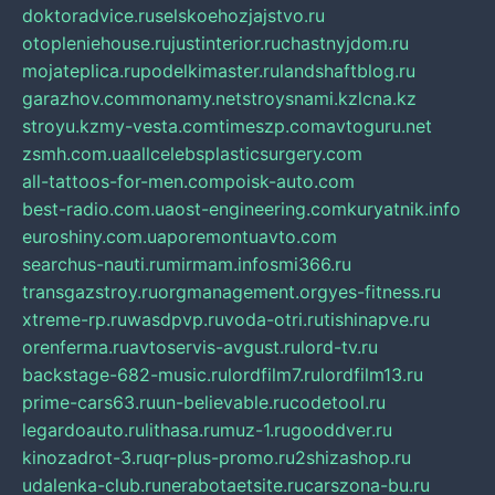
doktoradvice.ru
selskoehozjajstvo.ru
otopleniehouse.ru
justinterior.ru
chastnyjdom.ru
mojateplica.ru
podelkimaster.ru
landshaftblog.ru
garazhov.com
monamy.net
stroysnami.kz
lcna.kz
stroyu.kz
my-vesta.com
timeszp.com
avtoguru.net
zsmh.com.ua
allcelebsplasticsurgery.com
all-tattoos-for-men.com
poisk-auto.com
best-radio.com.ua
ost-engineering.com
kuryatnik.info
euroshiny.com.ua
poremontuavto.com
searchus-nauti.ru
mirmam.info
smi366.ru
transgazstroy.ru
orgmanagement.org
yes-fitness.ru
xtreme-rp.ru
wasdpvp.ru
voda-otri.ru
tishinapve.ru
orenferma.ru
avtoservis-avgust.ru
lord-tv.ru
backstage-682-music.ru
lordfilm7.ru
lordfilm13.ru
prime-cars63.ru
un-believable.ru
codetool.ru
legardoauto.ru
lithasa.ru
muz-1.ru
gooddver.ru
kinozadrot-3.ru
qr-plus-promo.ru
2shizashop.ru
udalenka-club.ru
nerabotaetsite.ru
carszona-bu.ru