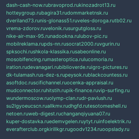
dash-cash-now.ru
bravoprod.ru
kinozadrot13.ru
hotteygroup.ru
bagira31.ru
dommarketnsk.ru
dveriland73.ru
nis-glonass51.ru
veles-doroga.ru
tb02.ru
vrema-zdorov.ru
velonik.ru
surgutgloss.ru
nike-air-max-95.ru
nadookna.ru
lubov-pic.ru
mobilreklama.ru
pds-nn.ru
socrat2000.ru
vgurin.ru
spksochi.ru
shkola-klassika.ru
sabeonline.ru
mosoblfencing.ru
masteroptica.ru
lucomoria.ru
iration.ru
devanagari.ru
biblioverde.ru
igro-pictures.ru
dk-tulamash.ru
s-dez-s.ru
peysok.ru
blackcountess.ru
asoftdoc.ru
scifichannel.ru
ocenka-appraisal.ru
mudconnector.ru
hitstih.ru
pik-finance.ru
vip-surfing.ru
wundermoscow.ru
olymp-clan.ru
dr-pavlush.ru
su2lgyoeucscn.ru
allkmv.ru
dhgfd.ru
tesotomeshell.ru
netoen.ru
web-digest.ru
changanqiyuana07.ru
kuper-dostavka.ru
edemvgelen.ru
ytyt.ru
infoelektrik.ru
everafterclub.org
kirillkgr.ru
goodv1234.ru
oopslady.ru