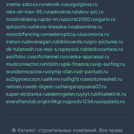
vrema-zdorov.ru
velonik.ru
surgutgloss.ru
nike-air-max-95.ru
nadookna.ru
lubov-pic.ru
mobilreklama.ru
pds-nn.ru
socrat2000.ru
vgurin.ru
spksochi.ru
shkola-klassika.ru
sabeonline.ru
mosoblfencing.ru
masteroptica.ru
lucomoria.ru
iration.ru
devanagari.ru
biblioverde.ru
igro-pictures.ru
dk-tulamash.ru
s-dez-s.ru
peysok.ru
blackcountess.ru
asoftdoc.ru
scifichannel.ru
ocenka-appraisal.ru
mudconnector.ru
hitstih.ru
pik-finance.ru
vip-surfing.ru
wundermoscow.ru
olymp-clan.ru
dr-pavlush.ru
su2lgyoeucscn.ru
allkmv.ru
dhgfd.ru
tesotomeshell.ru
netoen.ru
web-digest.ru
changanqiyuana07.ru
kuper-dostavka.ru
edemvgelen.ru
ytyt.ru
infoelektrik.ru
everafterclub.org
kirillkgr.ru
goodv1234.ru
oopslady.ru
© Каталог строительных компаний. Все права