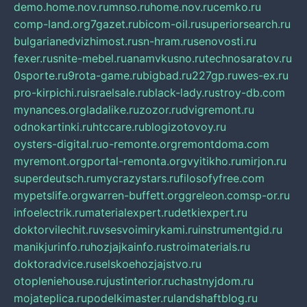
demo.home.nov.ru
mnso.ru
home.nov.ru
cemko.ru
comp-land.org
7gazet.ru
bicom-oil.ru
superiorsearch.ru
bulgarianedvizhimost.ru
sn-hram.ru
senovosti.ru
fexer.ru
snite-mebel.ru
anamvkusno.ru
technosaratov.ru
0sporte.ru
9rota-game.ru
bigbad.ru
227gp.ru
wes-ex.ru
pro-kirpichi.ru
israelsale.ru
black-lady.ru
stroy-db.com
mynances.org
ladalike.ru
zozor.ru
dvigremont.ru
odnokartinki.ru
htccare.ru
blogizotovoy.ru
oysters-digital.ru
o-remonte.org
remontdoma.com
myremont.org
portal-remonta.org
vyitikho.ru
mirjon.ru
superdeutsch.ru
mycrazystars.ru
filosofyfree.com
mypetslife.org
warren-buffett.org
greleon.com
sp-or.ru
infoelectrik.ru
materialexpert.ru
detkiexpert.ru
doktorvilechit.ru
vsesvoimirykami.ru
instrumentgid.ru
manikjurinfo.ru
hozjajkainfo.ru
stroimaterials.ru
doktoradvice.ru
selskoehozjajstvo.ru
otopleniehouse.ru
justinterior.ru
chastnyjdom.ru
mojateplica.ru
podelkimaster.ru
landshaftblog.ru