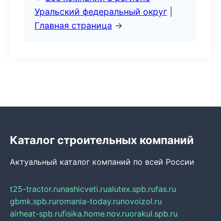
Уральский федеральный округ
|
Главная страница
→
Каталог строительных компаний
Актуальный каталог компаний по всей России
t25-tractor.ru
nashicveti.ru
alutex.spb.ru
fas.ru
gbmk.spb.ru
romania-today.ru
novoizol.ru
airheat-spb.ru
fisika.home.nov.ru
orakul.spb.ru