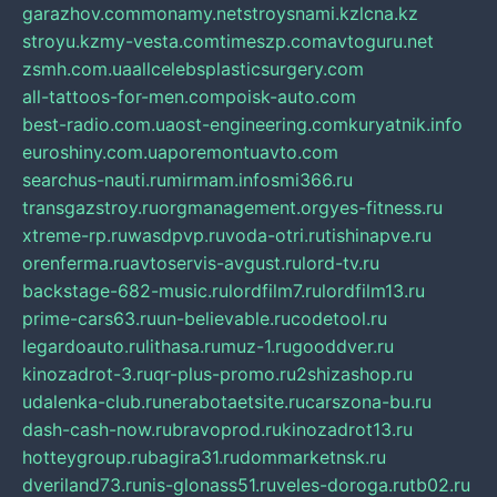
garazhov.com
monamy.net
stroysnami.kz
lcna.kz
stroyu.kz
my-vesta.com
timeszp.com
avtoguru.net
zsmh.com.ua
allcelebsplasticsurgery.com
all-tattoos-for-men.com
poisk-auto.com
best-radio.com.ua
ost-engineering.com
kuryatnik.info
euroshiny.com.ua
poremontuavto.com
searchus-nauti.ru
mirmam.info
smi366.ru
transgazstroy.ru
orgmanagement.org
yes-fitness.ru
xtreme-rp.ru
wasdpvp.ru
voda-otri.ru
tishinapve.ru
orenferma.ru
avtoservis-avgust.ru
lord-tv.ru
backstage-682-music.ru
lordfilm7.ru
lordfilm13.ru
prime-cars63.ru
un-believable.ru
codetool.ru
legardoauto.ru
lithasa.ru
muz-1.ru
gooddver.ru
kinozadrot-3.ru
qr-plus-promo.ru
2shizashop.ru
udalenka-club.ru
nerabotaetsite.ru
carszona-bu.ru
dash-cash-now.ru
bravoprod.ru
kinozadrot13.ru
hotteygroup.ru
bagira31.ru
dommarketnsk.ru
dveriland73.ru
nis-glonass51.ru
veles-doroga.ru
tb02.ru