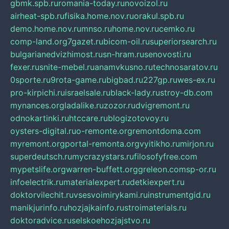
gbmk.spb.ru
romania-today.ru
novoizol.ru
airheat-spb.ru
fisika.home.nov.ru
orakul.spb.ru
demo.home.nov.ru
mnso.ru
home.nov.ru
cemko.ru
comp-land.org
7gazet.ru
bicom-oil.ru
superiorsearch.ru
bulgarianedvizhimost.ru
sn-hram.ru
senovosti.ru
fexer.ru
snite-mebel.ru
anamvkusno.ru
technosaratov.ru
0sporte.ru
9rota-game.ru
bigbad.ru
227gp.ru
wes-ex.ru
pro-kirpichi.ru
israelsale.ru
black-lady.ru
stroy-db.com
mynances.org
ladalike.ru
zozor.ru
dvigremont.ru
odnokartinki.ru
htccare.ru
blogizotovoy.ru
oysters-digital.ru
o-remonte.org
remontdoma.com
myremont.org
portal-remonta.org
vyitikho.ru
mirjon.ru
superdeutsch.ru
mycrazystars.ru
filosofyfree.com
mypetslife.org
warren-buffett.org
greleon.com
sp-or.ru
infoelectrik.ru
materialexpert.ru
detkiexpert.ru
doktorvilechit.ru
vsesvoimirykami.ru
instrumentgid.ru
manikjurinfo.ru
hozjajkainfo.ru
stroimaterials.ru
doktoradvice.ru
selskoehozjajstvo.ru