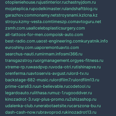
otopleniehouse.ru
justinterior.ru
chastnyjdom.ru
mojateplica.ru
podelkimaster.ru
landshaftblog.ru
garazhov.com
monamy.net
stroysnami.kz
lcna.kz
stroyu.kz
my-vesta.com
timeszp.com
avtoguru.net
zsmh.com.ua
allcelebsplasticsurgery.com
all-tattoos-for-men.com
poisk-auto.com
best-radio.com.ua
ost-engineering.com
kuryatnik.info
euroshiny.com.ua
poremontuavto.com
searchus-nauti.ru
mirmam.info
smi366.ru
transgazstroy.ru
orgmanagement.org
yes-fitness.ru
xtreme-rp.ru
wasdpvp.ru
voda-otri.ru
tishinapve.ru
orenferma.ru
avtoservis-avgust.ru
lord-tv.ru
backstage-682-music.ru
lordfilm7.ru
lordfilm13.ru
prime-cars63.ru
un-believable.ru
codetool.ru
legardoauto.ru
lithasa.ru
muz-1.ru
gooddver.ru
kinozadrot-3.ru
qr-plus-promo.ru
2shizashop.ru
udalenka-club.ru
nerabotaetsite.ru
carszona-bu.ru
dash-cash-now.ru
bravoprod.ru
kinozadrot13.ru