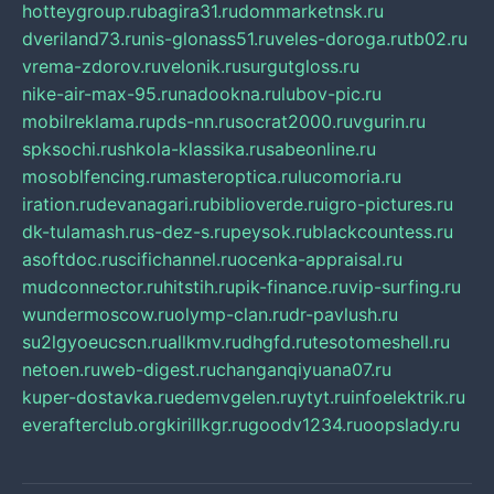
hotteygroup.ru
bagira31.ru
dommarketnsk.ru
dveriland73.ru
nis-glonass51.ru
veles-doroga.ru
tb02.ru
vrema-zdorov.ru
velonik.ru
surgutgloss.ru
nike-air-max-95.ru
nadookna.ru
lubov-pic.ru
mobilreklama.ru
pds-nn.ru
socrat2000.ru
vgurin.ru
spksochi.ru
shkola-klassika.ru
sabeonline.ru
mosoblfencing.ru
masteroptica.ru
lucomoria.ru
iration.ru
devanagari.ru
biblioverde.ru
igro-pictures.ru
dk-tulamash.ru
s-dez-s.ru
peysok.ru
blackcountess.ru
asoftdoc.ru
scifichannel.ru
ocenka-appraisal.ru
mudconnector.ru
hitstih.ru
pik-finance.ru
vip-surfing.ru
wundermoscow.ru
olymp-clan.ru
dr-pavlush.ru
su2lgyoeucscn.ru
allkmv.ru
dhgfd.ru
tesotomeshell.ru
netoen.ru
web-digest.ru
changanqiyuana07.ru
kuper-dostavka.ru
edemvgelen.ru
ytyt.ru
infoelektrik.ru
everafterclub.org
kirillkgr.ru
goodv1234.ru
oopslady.ru