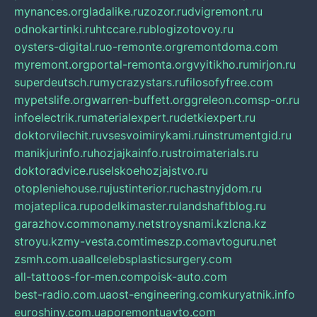
mynances.org
ladalike.ru
zozor.ru
dvigremont.ru
odnokartinki.ru
htccare.ru
blogizotovoy.ru
oysters-digital.ru
o-remonte.org
remontdoma.com
myremont.org
portal-remonta.org
vyitikho.ru
mirjon.ru
superdeutsch.ru
mycrazystars.ru
filosofyfree.com
mypetslife.org
warren-buffett.org
greleon.com
sp-or.ru
infoelectrik.ru
materialexpert.ru
detkiexpert.ru
doktorvilechit.ru
vsesvoimirykami.ru
instrumentgid.ru
manikjurinfo.ru
hozjajkainfo.ru
stroimaterials.ru
doktoradvice.ru
selskoehozjajstvo.ru
otopleniehouse.ru
justinterior.ru
chastnyjdom.ru
mojateplica.ru
podelkimaster.ru
landshaftblog.ru
garazhov.com
monamy.net
stroysnami.kz
lcna.kz
stroyu.kz
my-vesta.com
timeszp.com
avtoguru.net
zsmh.com.ua
allcelebsplasticsurgery.com
all-tattoos-for-men.com
poisk-auto.com
best-radio.com.ua
ost-engineering.com
kuryatnik.info
euroshiny.com.ua
poremontuavto.com