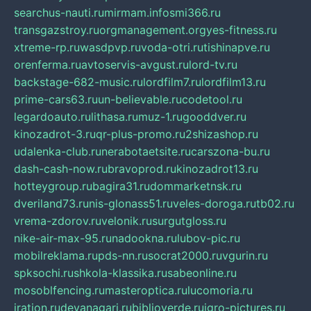
searchus-nauti.ru
mirmam.info
smi366.ru
transgazstroy.ru
orgmanagement.org
yes-fitness.ru
xtreme-rp.ru
wasdpvp.ru
voda-otri.ru
tishinapve.ru
orenferma.ru
avtoservis-avgust.ru
lord-tv.ru
backstage-682-music.ru
lordfilm7.ru
lordfilm13.ru
prime-cars63.ru
un-believable.ru
codetool.ru
legardoauto.ru
lithasa.ru
muz-1.ru
gooddver.ru
kinozadrot-3.ru
qr-plus-promo.ru
2shizashop.ru
udalenka-club.ru
nerabotaetsite.ru
carszona-bu.ru
dash-cash-now.ru
bravoprod.ru
kinozadrot13.ru
hotteygroup.ru
bagira31.ru
dommarketnsk.ru
dveriland73.ru
nis-glonass51.ru
veles-doroga.ru
tb02.ru
vrema-zdorov.ru
velonik.ru
surgutgloss.ru
nike-air-max-95.ru
nadookna.ru
lubov-pic.ru
mobilreklama.ru
pds-nn.ru
socrat2000.ru
vgurin.ru
spksochi.ru
shkola-klassika.ru
sabeonline.ru
mosoblfencing.ru
masteroptica.ru
lucomoria.ru
iration.ru
devanagari.ru
biblioverde.ru
igro-pictures.ru