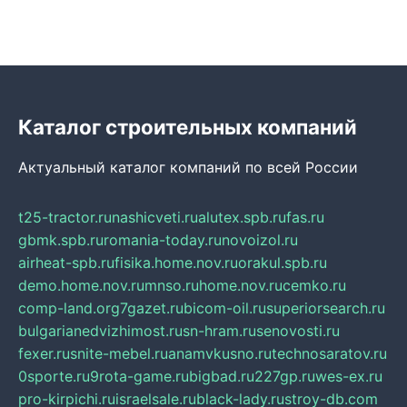
Каталог строительных компаний
Актуальный каталог компаний по всей России
t25-tractor.ru
nashicveti.ru
alutex.spb.ru
fas.ru
gbmk.spb.ru
romania-today.ru
novoizol.ru
airheat-spb.ru
fisika.home.nov.ru
orakul.spb.ru
demo.home.nov.ru
mnso.ru
home.nov.ru
cemko.ru
comp-land.org
7gazet.ru
bicom-oil.ru
superiorsearch.ru
bulgarianedvizhimost.ru
sn-hram.ru
senovosti.ru
fexer.ru
snite-mebel.ru
anamvkusno.ru
technosaratov.ru
0sporte.ru
9rota-game.ru
bigbad.ru
227gp.ru
wes-ex.ru
pro-kirpichi.ru
israelsale.ru
black-lady.ru
stroy-db.com