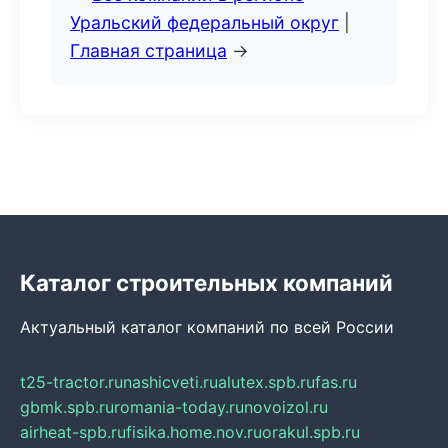
Уральский федеральный округ
|
Главная страница
→
Каталог строительных компаний
Актуальный каталог компаний по всей России
t25-tractor.ru
nashicveti.ru
alutex.spb.ru
fas.ru
gbmk.spb.ru
romania-today.ru
novoizol.ru
airheat-spb.ru
fisika.home.nov.ru
orakul.spb.ru