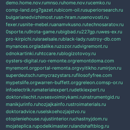
demo.home.nov.ru
mnso.ru
home.nov.ru
cemko.ru
comp-land.org
7gazet.ru
bicom-oil.ru
superiorsearch.ru
bulgarianedvizhimost.ru
sn-hram.ru
senovosti.ru
fexer.ru
snite-mebel.ru
anamvkusno.ru
technosaratov.ru
0sporte.ru
9rota-game.ru
bigbad.ru
227gp.ru
wes-ex.ru
pro-kirpichi.ru
israelsale.ru
black-lady.ru
stroy-db.com
mynances.org
ladalike.ru
zozor.ru
dvigremont.ru
odnokartinki.ru
htccare.ru
blogizotovoy.ru
oysters-digital.ru
o-remonte.org
remontdoma.com
myremont.org
portal-remonta.org
vyitikho.ru
mirjon.ru
superdeutsch.ru
mycrazystars.ru
filosofyfree.com
mypetslife.org
warren-buffett.org
greleon.com
sp-or.ru
infoelectrik.ru
materialexpert.ru
detkiexpert.ru
doktorvilechit.ru
vsesvoimirykami.ru
instrumentgid.ru
manikjurinfo.ru
hozjajkainfo.ru
stroimaterials.ru
doktoradvice.ru
selskoehozjajstvo.ru
otopleniehouse.ru
justinterior.ru
chastnyjdom.ru
mojateplica.ru
podelkimaster.ru
landshaftblog.ru