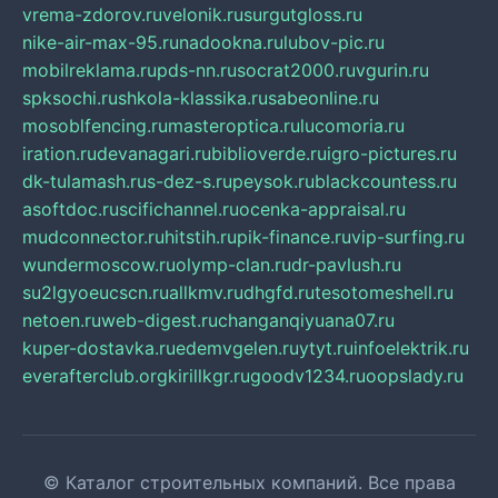
vrema-zdorov.ru
velonik.ru
surgutgloss.ru
nike-air-max-95.ru
nadookna.ru
lubov-pic.ru
mobilreklama.ru
pds-nn.ru
socrat2000.ru
vgurin.ru
spksochi.ru
shkola-klassika.ru
sabeonline.ru
mosoblfencing.ru
masteroptica.ru
lucomoria.ru
iration.ru
devanagari.ru
biblioverde.ru
igro-pictures.ru
dk-tulamash.ru
s-dez-s.ru
peysok.ru
blackcountess.ru
asoftdoc.ru
scifichannel.ru
ocenka-appraisal.ru
mudconnector.ru
hitstih.ru
pik-finance.ru
vip-surfing.ru
wundermoscow.ru
olymp-clan.ru
dr-pavlush.ru
su2lgyoeucscn.ru
allkmv.ru
dhgfd.ru
tesotomeshell.ru
netoen.ru
web-digest.ru
changanqiyuana07.ru
kuper-dostavka.ru
edemvgelen.ru
ytyt.ru
infoelektrik.ru
everafterclub.org
kirillkgr.ru
goodv1234.ru
oopslady.ru
© Каталог строительных компаний. Все права