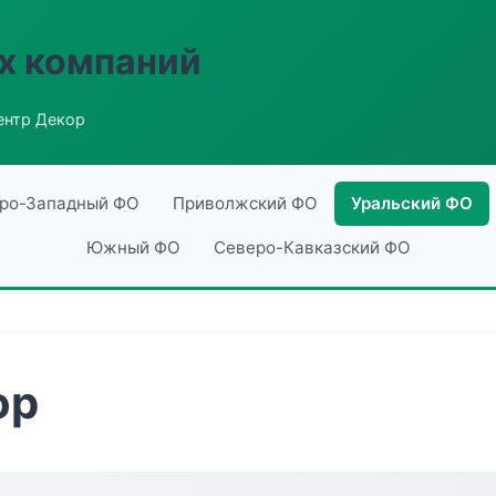
х компаний
ентр Декор
ро-Западный ФО
Приволжский ФО
Уральский ФО
Южный ФО
Северо-Кавказский ФО
ор