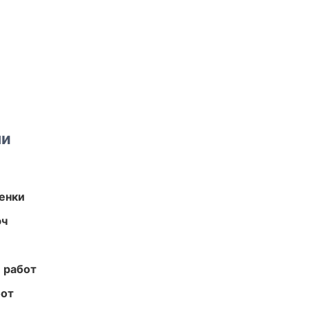
ми
енки
юч
 работ
бот