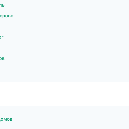
ль
ерово
рг
ов
домов