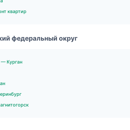
ка
нт квартир
ский федеральный округ
 — Курган
ан
еринбург
агнитогорск