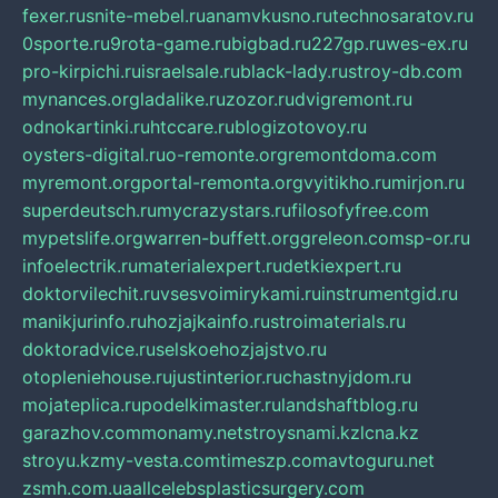
fexer.ru
snite-mebel.ru
anamvkusno.ru
technosaratov.ru
0sporte.ru
9rota-game.ru
bigbad.ru
227gp.ru
wes-ex.ru
pro-kirpichi.ru
israelsale.ru
black-lady.ru
stroy-db.com
mynances.org
ladalike.ru
zozor.ru
dvigremont.ru
odnokartinki.ru
htccare.ru
blogizotovoy.ru
oysters-digital.ru
o-remonte.org
remontdoma.com
myremont.org
portal-remonta.org
vyitikho.ru
mirjon.ru
superdeutsch.ru
mycrazystars.ru
filosofyfree.com
mypetslife.org
warren-buffett.org
greleon.com
sp-or.ru
infoelectrik.ru
materialexpert.ru
detkiexpert.ru
doktorvilechit.ru
vsesvoimirykami.ru
instrumentgid.ru
manikjurinfo.ru
hozjajkainfo.ru
stroimaterials.ru
doktoradvice.ru
selskoehozjajstvo.ru
otopleniehouse.ru
justinterior.ru
chastnyjdom.ru
mojateplica.ru
podelkimaster.ru
landshaftblog.ru
garazhov.com
monamy.net
stroysnami.kz
lcna.kz
stroyu.kz
my-vesta.com
timeszp.com
avtoguru.net
zsmh.com.ua
allcelebsplasticsurgery.com