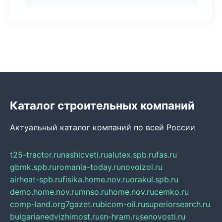
Каталог строительных компаний
Актуальный каталог компаний по всей России
t25-tractor.ru
nashicveti.ru
alutex.spb.ru
fas.ru
gbmk.spb.ru
romania-today.ru
novoizol.ru
airheat-spb.ru
fisika.home.nov.ru
orakul.spb.ru
demo.home.nov.ru
mnso.ru
home.nov.ru
cemko.ru
comp-land.org
7gazet.ru
bicom-oil.ru
superiorsearch.ru
bulgarianedvizhimost.ru
sn-hram.ru
senovosti.ru