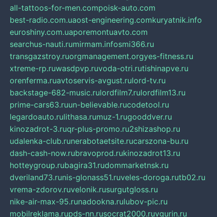
all-tattoos-for-men.com
poisk-auto.com
best-radio.com.ua
ost-engineering.com
kuryatnik.info
euroshiny.com.ua
poremontuavto.com
searchus-nauti.ru
mirmam.info
smi366.ru
transgazstroy.ru
orgmanagement.org
yes-fitness.ru
xtreme-rp.ru
wasdpvp.ru
voda-otri.ru
tishinapve.ru
orenferma.ru
avtoservis-avgust.ru
lord-tv.ru
backstage-682-music.ru
lordfilm7.ru
lordfilm13.ru
prime-cars63.ru
un-believable.ru
codetool.ru
legardoauto.ru
lithasa.ru
muz-1.ru
gooddver.ru
kinozadrot-3.ru
qr-plus-promo.ru
2shizashop.ru
udalenka-club.ru
nerabotaetsite.ru
carszona-bu.ru
dash-cash-now.ru
bravoprod.ru
kinozadrot13.ru
hotteygroup.ru
bagira31.ru
dommarketnsk.ru
dveriland73.ru
nis-glonass51.ru
veles-doroga.ru
tb02.ru
vrema-zdorov.ru
velonik.ru
surgutgloss.ru
nike-air-max-95.ru
nadookna.ru
lubov-pic.ru
mobilreklama.ru
pds-nn.ru
socrat2000.ru
vgurin.ru