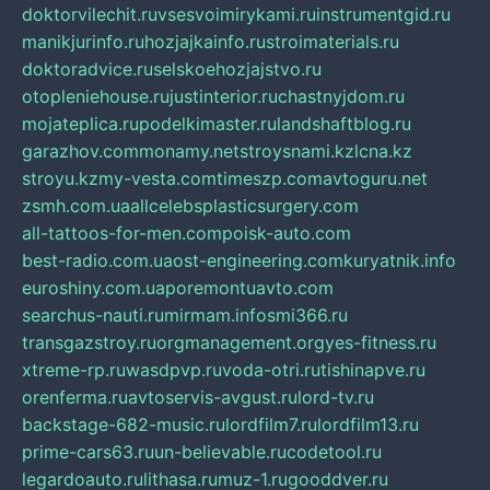
doktorvilechit.ru
vsesvoimirykami.ru
instrumentgid.ru
manikjurinfo.ru
hozjajkainfo.ru
stroimaterials.ru
doktoradvice.ru
selskoehozjajstvo.ru
otopleniehouse.ru
justinterior.ru
chastnyjdom.ru
mojateplica.ru
podelkimaster.ru
landshaftblog.ru
garazhov.com
monamy.net
stroysnami.kz
lcna.kz
stroyu.kz
my-vesta.com
timeszp.com
avtoguru.net
zsmh.com.ua
allcelebsplasticsurgery.com
all-tattoos-for-men.com
poisk-auto.com
best-radio.com.ua
ost-engineering.com
kuryatnik.info
euroshiny.com.ua
poremontuavto.com
searchus-nauti.ru
mirmam.info
smi366.ru
transgazstroy.ru
orgmanagement.org
yes-fitness.ru
xtreme-rp.ru
wasdpvp.ru
voda-otri.ru
tishinapve.ru
orenferma.ru
avtoservis-avgust.ru
lord-tv.ru
backstage-682-music.ru
lordfilm7.ru
lordfilm13.ru
prime-cars63.ru
un-believable.ru
codetool.ru
legardoauto.ru
lithasa.ru
muz-1.ru
gooddver.ru