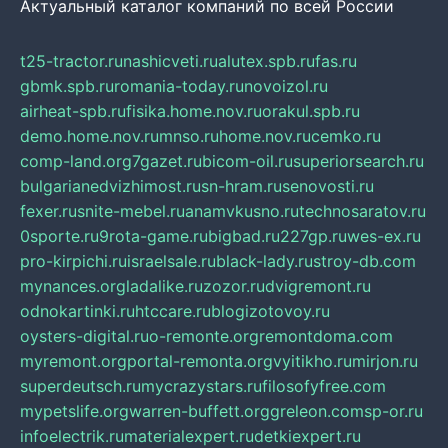
Актуальный каталог компаний по всей России
t25-tractor.ru
nashicveti.ru
alutex.spb.ru
fas.ru
gbmk.spb.ru
romania-today.ru
novoizol.ru
airheat-spb.ru
fisika.home.nov.ru
orakul.spb.ru
demo.home.nov.ru
mnso.ru
home.nov.ru
cemko.ru
comp-land.org
7gazet.ru
bicom-oil.ru
superiorsearch.ru
bulgarianedvizhimost.ru
sn-hram.ru
senovosti.ru
fexer.ru
snite-mebel.ru
anamvkusno.ru
technosaratov.ru
0sporte.ru
9rota-game.ru
bigbad.ru
227gp.ru
wes-ex.ru
pro-kirpichi.ru
israelsale.ru
black-lady.ru
stroy-db.com
mynances.org
ladalike.ru
zozor.ru
dvigremont.ru
odnokartinki.ru
htccare.ru
blogizotovoy.ru
oysters-digital.ru
o-remonte.org
remontdoma.com
myremont.org
portal-remonta.org
vyitikho.ru
mirjon.ru
superdeutsch.ru
mycrazystars.ru
filosofyfree.com
mypetslife.org
warren-buffett.org
greleon.com
sp-or.ru
infoelectrik.ru
materialexpert.ru
detkiexpert.ru