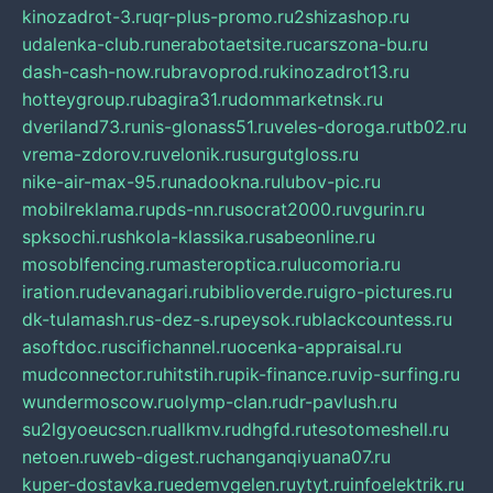
kinozadrot-3.ru
qr-plus-promo.ru
2shizashop.ru
udalenka-club.ru
nerabotaetsite.ru
carszona-bu.ru
dash-cash-now.ru
bravoprod.ru
kinozadrot13.ru
hotteygroup.ru
bagira31.ru
dommarketnsk.ru
dveriland73.ru
nis-glonass51.ru
veles-doroga.ru
tb02.ru
vrema-zdorov.ru
velonik.ru
surgutgloss.ru
nike-air-max-95.ru
nadookna.ru
lubov-pic.ru
mobilreklama.ru
pds-nn.ru
socrat2000.ru
vgurin.ru
spksochi.ru
shkola-klassika.ru
sabeonline.ru
mosoblfencing.ru
masteroptica.ru
lucomoria.ru
iration.ru
devanagari.ru
biblioverde.ru
igro-pictures.ru
dk-tulamash.ru
s-dez-s.ru
peysok.ru
blackcountess.ru
asoftdoc.ru
scifichannel.ru
ocenka-appraisal.ru
mudconnector.ru
hitstih.ru
pik-finance.ru
vip-surfing.ru
wundermoscow.ru
olymp-clan.ru
dr-pavlush.ru
su2lgyoeucscn.ru
allkmv.ru
dhgfd.ru
tesotomeshell.ru
netoen.ru
web-digest.ru
changanqiyuana07.ru
kuper-dostavka.ru
edemvgelen.ru
ytyt.ru
infoelektrik.ru