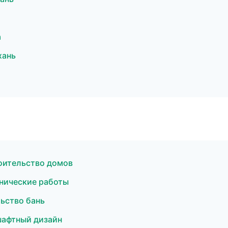
а
хань
оительство домов
нические работы
ьство бань
шафтный дизайн