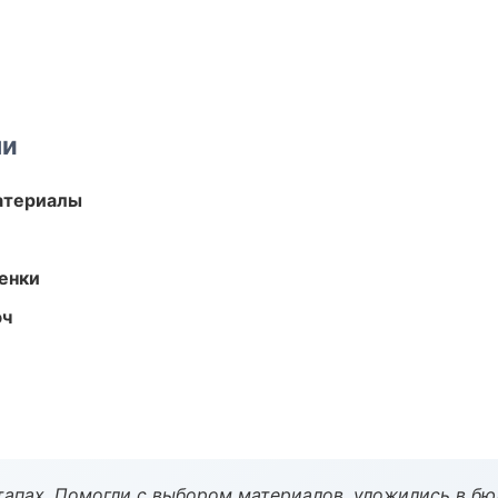
ми
атериалы
енки
юч
тапах. Помогли с выбором материалов, уложились в бю