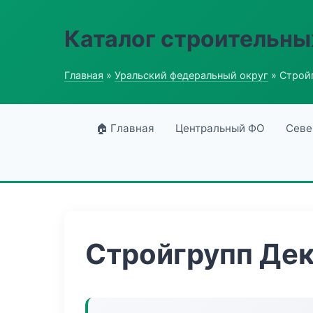
Каталог строительны
Главная
»
Уральский федеральный округ
» Строй
🏠 Главная
Центральный ФО
Севе
Стройгрупп Дек