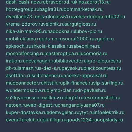
dash-cash-now.ru
bravoprod.ru
kinozadrot13.ru
hotteygroup.ru
bagira31.ru
dommarketnsk.ru
dveriland73.ru
nis-glonass51.ru
veles-doroga.ru
tb02.ru
vrema-zdorov.ru
velonik.ru
surgutgloss.ru
nike-air-max-95.ru
nadookna.ru
lubov-pic.ru
mobilreklama.ru
pds-nn.ru
socrat2000.ru
vgurin.ru
spksochi.ru
shkola-klassika.ru
sabeonline.ru
mosoblfencing.ru
masteroptica.ru
lucomoria.ru
iration.ru
devanagari.ru
biblioverde.ru
igro-pictures.ru
dk-tulamash.ru
s-dez-s.ru
peysok.ru
blackcountess.ru
asoftdoc.ru
scifichannel.ru
ocenka-appraisal.ru
mudconnector.ru
hitstih.ru
pik-finance.ru
vip-surfing.ru
wundermoscow.ru
olymp-clan.ru
dr-pavlush.ru
su2lgyoeucscn.ru
allkmv.ru
dhgfd.ru
tesotomeshell.ru
netoen.ru
web-digest.ru
changanqiyuana07.ru
kuper-dostavka.ru
edemvgelen.ru
ytyt.ru
infoelektrik.ru
everafterclub.org
kirillkgr.ru
goodv1234.ru
oopslady.ru