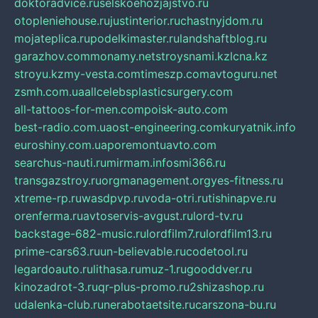
doktoradvice.ru
selskoehozjajstvo.ru
otopleniehouse.ru
justinterior.ru
chastnyjdom.ru
mojateplica.ru
podelkimaster.ru
landshaftblog.ru
garazhov.com
monamy.net
stroysnami.kz
lcna.kz
stroyu.kz
my-vesta.com
timeszp.com
avtoguru.net
zsmh.com.ua
allcelebsplasticsurgery.com
all-tattoos-for-men.com
poisk-auto.com
best-radio.com.ua
ost-engineering.com
kuryatnik.info
euroshiny.com.ua
poremontuavto.com
searchus-nauti.ru
mirmam.info
smi366.ru
transgazstroy.ru
orgmanagement.org
yes-fitness.ru
xtreme-rp.ru
wasdpvp.ru
voda-otri.ru
tishinapve.ru
orenferma.ru
avtoservis-avgust.ru
lord-tv.ru
backstage-682-music.ru
lordfilm7.ru
lordfilm13.ru
prime-cars63.ru
un-believable.ru
codetool.ru
legardoauto.ru
lithasa.ru
muz-1.ru
gooddver.ru
kinozadrot-3.ru
qr-plus-promo.ru
2shizashop.ru
udalenka-club.ru
nerabotaetsite.ru
carszona-bu.ru