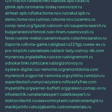
t25-tractor.ru
nashicveti.ru
alutex.spb.ru
fas.ru
gbmk.spb.ru
romania-today.ru
novoizol.ru
airheat-spb.ru
fisika.home.nov.ru
orakul.spb.ru
demo.home.nov.ru
mnso.ru
home.nov.ru
cemko.ru
comp-land.org
7gazet.ru
bicom-oil.ru
superiorsearch.ru
bulgarianedvizhimost.ru
sn-hram.ru
senovosti.ru
fexer.ru
snite-mebel.ru
anamvkusno.ru
technosaratov.ru
0sporte.ru
9rota-game.ru
bigbad.ru
227gp.ru
wes-ex.ru
pro-kirpichi.ru
israelsale.ru
black-lady.ru
stroy-db.com
mynances.org
ladalike.ru
zozor.ru
dvigremont.ru
odnokartinki.ru
htccare.ru
blogizotovoy.ru
oysters-digital.ru
o-remonte.org
remontdoma.com
myremont.org
portal-remonta.org
vyitikho.ru
mirjon.ru
superdeutsch.ru
mycrazystars.ru
filosofyfree.com
mypetslife.org
warren-buffett.org
greleon.com
sp-or.ru
infoelectrik.ru
materialexpert.ru
detkiexpert.ru
doktorvilechit.ru
vsesvoimirykami.ru
instrumentgid.ru
manikjurinfo.ru
hozjajkainfo.ru
stroimaterials.ru