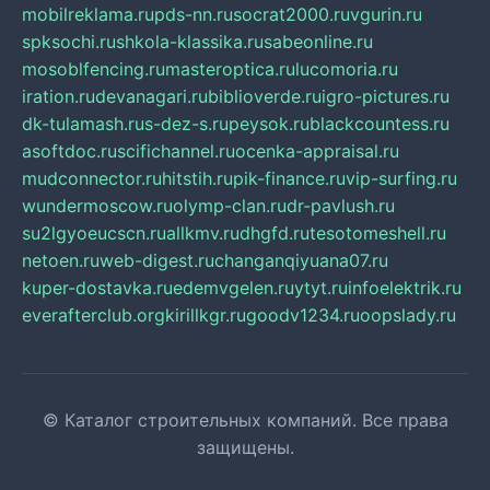
mobilreklama.ru
pds-nn.ru
socrat2000.ru
vgurin.ru
spksochi.ru
shkola-klassika.ru
sabeonline.ru
mosoblfencing.ru
masteroptica.ru
lucomoria.ru
iration.ru
devanagari.ru
biblioverde.ru
igro-pictures.ru
dk-tulamash.ru
s-dez-s.ru
peysok.ru
blackcountess.ru
asoftdoc.ru
scifichannel.ru
ocenka-appraisal.ru
mudconnector.ru
hitstih.ru
pik-finance.ru
vip-surfing.ru
wundermoscow.ru
olymp-clan.ru
dr-pavlush.ru
su2lgyoeucscn.ru
allkmv.ru
dhgfd.ru
tesotomeshell.ru
netoen.ru
web-digest.ru
changanqiyuana07.ru
kuper-dostavka.ru
edemvgelen.ru
ytyt.ru
infoelektrik.ru
everafterclub.org
kirillkgr.ru
goodv1234.ru
oopslady.ru
© Каталог строительных компаний. Все права
защищены.