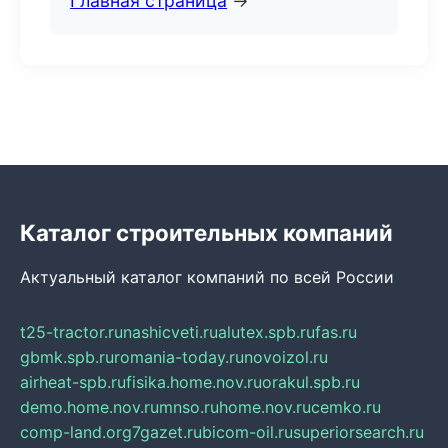
Главная страница
→
Каталог строительных компаний
Актуальный каталог компаний по всей России
t25-tractor.ru
nashicveti.ru
alutex.spb.ru
fas.ru
gbmk.spb.ru
romania-today.ru
novoizol.ru
airheat-spb.ru
fisika.home.nov.ru
orakul.spb.ru
demo.home.nov.ru
mnso.ru
home.nov.ru
cemko.ru
comp-land.org
7gazet.ru
bicom-oil.ru
superiorsearch.ru