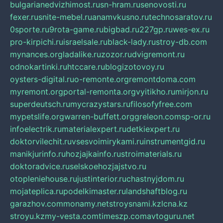
bulgarianedvizhimost.ru
sn-hram.ru
senovosti.ru
fexer.ru
snite-mebel.ru
anamvkusno.ru
technosaratov.ru
0sporte.ru
9rota-game.ru
bigbad.ru
227gp.ru
wes-ex.ru
pro-kirpichi.ru
israelsale.ru
black-lady.ru
stroy-db.com
mynances.org
ladalike.ru
zozor.ru
dvigremont.ru
odnokartinki.ru
htccare.ru
blogizotovoy.ru
oysters-digital.ru
o-remonte.org
remontdoma.com
myremont.org
portal-remonta.org
vyitikho.ru
mirjon.ru
superdeutsch.ru
mycrazystars.ru
filosofyfree.com
mypetslife.org
warren-buffett.org
greleon.com
sp-or.ru
infoelectrik.ru
materialexpert.ru
detkiexpert.ru
doktorvilechit.ru
vsesvoimirykami.ru
instrumentgid.ru
manikjurinfo.ru
hozjajkainfo.ru
stroimaterials.ru
doktoradvice.ru
selskoehozjajstvo.ru
otopleniehouse.ru
justinterior.ru
chastnyjdom.ru
mojateplica.ru
podelkimaster.ru
landshaftblog.ru
garazhov.com
monamy.net
stroysnami.kz
lcna.kz
stroyu.kz
my-vesta.com
timeszp.com
avtoguru.net