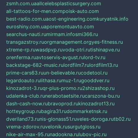
zsmh.com.ua
allcelebsplasticsurgery.com
all-tattoos-for-men.com
poisk-auto.com
best-radio.com.ua
ost-engineering.com
kuryatnik.info
euroshiny.com.ua
poremontuavto.com
searchus-nauti.ru
mirmam.info
smi366.ru
transgazstroy.ru
orgmanagement.org
yes-fitness.ru
xtreme-rp.ru
wasdpvp.ru
voda-otri.ru
tishinapve.ru
orenferma.ru
avtoservis-avgust.ru
lord-tv.ru
backstage-682-music.ru
lordfilm7.ru
lordfilm13.ru
prime-cars63.ru
un-believable.ru
codetool.ru
legardoauto.ru
lithasa.ru
muz-1.ru
gooddver.ru
kinozadrot-3.ru
qr-plus-promo.ru
2shizashop.ru
udalenka-club.ru
nerabotaetsite.ru
carszona-bu.ru
dash-cash-now.ru
bravoprod.ru
kinozadrot13.ru
hotteygroup.ru
bagira31.ru
dommarketnsk.ru
dveriland73.ru
nis-glonass51.ru
veles-doroga.ru
tb02.ru
vrema-zdorov.ru
velonik.ru
surgutgloss.ru
nike-air-max-95.ru
nadookna.ru
lubov-pic.ru