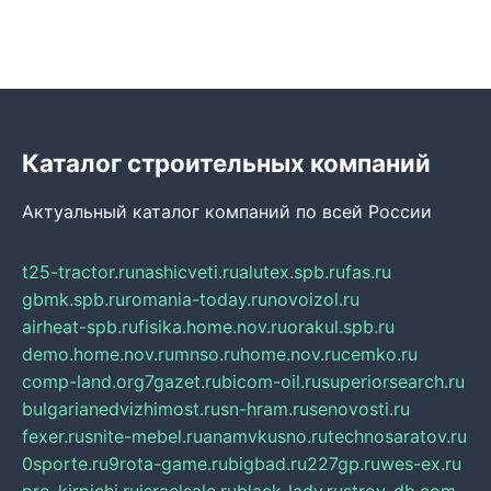
Каталог строительных компаний
Актуальный каталог компаний по всей России
t25-tractor.ru
nashicveti.ru
alutex.spb.ru
fas.ru
gbmk.spb.ru
romania-today.ru
novoizol.ru
airheat-spb.ru
fisika.home.nov.ru
orakul.spb.ru
demo.home.nov.ru
mnso.ru
home.nov.ru
cemko.ru
comp-land.org
7gazet.ru
bicom-oil.ru
superiorsearch.ru
bulgarianedvizhimost.ru
sn-hram.ru
senovosti.ru
fexer.ru
snite-mebel.ru
anamvkusno.ru
technosaratov.ru
0sporte.ru
9rota-game.ru
bigbad.ru
227gp.ru
wes-ex.ru