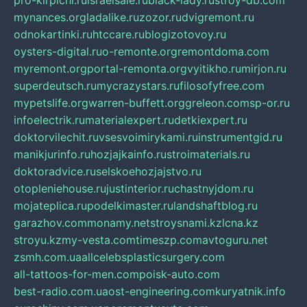
pro-kirpichi.ru
israelsale.ru
black-lady.ru
stroy-db.com
mynances.org
ladalike.ru
zozor.ru
dvigremont.ru
odnokartinki.ru
htccare.ru
blogizotovoy.ru
oysters-digital.ru
o-remonte.org
remontdoma.com
myremont.org
portal-remonta.org
vyitikho.ru
mirjon.ru
superdeutsch.ru
mycrazystars.ru
filosofyfree.com
mypetslife.org
warren-buffett.org
greleon.com
sp-or.ru
infoelectrik.ru
materialexpert.ru
detkiexpert.ru
doktorvilechit.ru
vsesvoimirykami.ru
instrumentgid.ru
manikjurinfo.ru
hozjajkainfo.ru
stroimaterials.ru
doktoradvice.ru
selskoehozjajstvo.ru
otopleniehouse.ru
justinterior.ru
chastnyjdom.ru
mojateplica.ru
podelkimaster.ru
landshaftblog.ru
garazhov.com
monamy.net
stroysnami.kz
lcna.kz
stroyu.kz
my-vesta.com
timeszp.com
avtoguru.net
zsmh.com.ua
allcelebsplasticsurgery.com
all-tattoos-for-men.com
poisk-auto.com
best-radio.com.ua
ost-engineering.com
kuryatnik.info