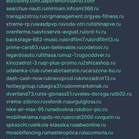
euroshiny.com.ua
poremontuavto.com
searchus-nauti.ru
mirmam.info
smi366.ru
transgazstroy.ru
orgmanagement.org
yes-fitness.ru
xtreme-rp.ru
wasdpvp.ru
voda-otri.ru
tishinapve.ru
orenferma.ru
avtoservis-avgust.ru
lord-tv.ru
backstage-682-music.ru
lordfilm7.ru
lordfilm13.ru
prime-cars63.ru
un-believable.ru
codetool.ru
legardoauto.ru
lithasa.ru
muz-1.ru
gooddver.ru
kinozadrot-3.ru
qr-plus-promo.ru
2shizashop.ru
udalenka-club.ru
nerabotaetsite.ru
carszona-bu.ru
dash-cash-now.ru
bravoprod.ru
kinozadrot13.ru
hotteygroup.ru
bagira31.ru
dommarketnsk.ru
dveriland73.ru
nis-glonass51.ru
veles-doroga.ru
tb02.ru
vrema-zdorov.ru
velonik.ru
surgutgloss.ru
nike-air-max-95.ru
nadookna.ru
lubov-pic.ru
mobilreklama.ru
pds-nn.ru
socrat2000.ru
vgurin.ru
spksochi.ru
shkola-klassika.ru
sabeonline.ru
mosoblfencing.ru
masteroptica.ru
lucomoria.ru