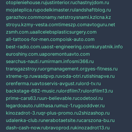
otopleniehouse.ru
justinterior.ru
chastnyjdom.ru
mojateplica.ru
podelkimaster.ru
landshaftblog.ru
garazhov.com
monamy.net
stroysnami.kz
lcna.kz
stroyu.kz
my-vesta.com
timeszp.com
avtoguru.net
zsmh.com.ua
allcelebsplasticsurgery.com
all-tattoos-for-men.com
poisk-auto.com
best-radio.com.ua
ost-engineering.com
kuryatnik.info
euroshiny.com.ua
poremontuavto.com
searchus-nauti.ru
mirmam.info
smi366.ru
transgazstroy.ru
orgmanagement.org
yes-fitness.ru
xtreme-rp.ru
wasdpvp.ru
voda-otri.ru
tishinapve.ru
orenferma.ru
avtoservis-avgust.ru
lord-tv.ru
backstage-682-music.ru
lordfilm7.ru
lordfilm13.ru
prime-cars63.ru
un-believable.ru
codetool.ru
legardoauto.ru
lithasa.ru
muz-1.ru
gooddver.ru
kinozadrot-3.ru
qr-plus-promo.ru
2shizashop.ru
udalenka-club.ru
nerabotaetsite.ru
carszona-bu.ru
dash-cash-now.ru
bravoprod.ru
kinozadrot13.ru