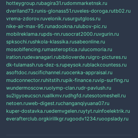
hotteygroup.ru
bagira31.ru
dommarketnsk.ru
dveriland73.ru
nis-glonass51.ru
veles-doroga.ru
tb02.ru
vrema-zdorov.ru
velonik.ru
surgutgloss.ru
nike-air-max-95.ru
nadookna.ru
lubov-pic.ru
mobilreklama.ru
pds-nn.ru
socrat2000.ru
vgurin.ru
spksochi.ru
shkola-klassika.ru
sabeonline.ru
mosoblfencing.ru
masteroptica.ru
lucomoria.ru
iration.ru
devanagari.ru
biblioverde.ru
igro-pictures.ru
dk-tulamash.ru
s-dez-s.ru
peysok.ru
blackcountess.ru
asoftdoc.ru
scifichannel.ru
ocenka-appraisal.ru
mudconnector.ru
hitstih.ru
pik-finance.ru
vip-surfing.ru
wundermoscow.ru
olymp-clan.ru
dr-pavlush.ru
su2lgyoeucscn.ru
allkmv.ru
dhgfd.ru
tesotomeshell.ru
netoen.ru
web-digest.ru
changanqiyuana07.ru
kuper-dostavka.ru
edemvgelen.ru
ytyt.ru
infoelektrik.ru
everafterclub.org
kirillkgr.ru
goodv1234.ru
oopslady.ru