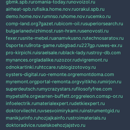
gbmk.spb.ru
romania-today.ru
novoizol.ru
airheat-spb.ru
fisika.home.nov.ru
orakul.spb.ru
demo.home.nov.ru
mnso.ru
home.nov.ru
cemko.ru
comp-land.org
7gazet.ru
bicom-oil.ru
superiorsearch.ru
bulgarianedvizhimost.ru
sn-hram.ru
senovosti.ru
fexer.ru
snite-mebel.ru
anamvkusno.ru
technosaratov.ru
0sporte.ru
9rota-game.ru
bigbad.ru
227gp.ru
wes-ex.ru
pro-kirpichi.ru
israelsale.ru
black-lady.ru
stroy-db.com
mynances.org
ladalike.ru
zozor.ru
dvigremont.ru
odnokartinki.ru
htccare.ru
blogizotovoy.ru
oysters-digital.ru
o-remonte.org
remontdoma.com
myremont.org
portal-remonta.org
vyitikho.ru
mirjon.ru
superdeutsch.ru
mycrazystars.ru
filosofyfree.com
mypetslife.org
warren-buffett.org
greleon.com
sp-or.ru
infoelectrik.ru
materialexpert.ru
detkiexpert.ru
doktorvilechit.ru
vsesvoimirykami.ru
instrumentgid.ru
manikjurinfo.ru
hozjajkainfo.ru
stroimaterials.ru
doktoradvice.ru
selskoehozjajstvo.ru