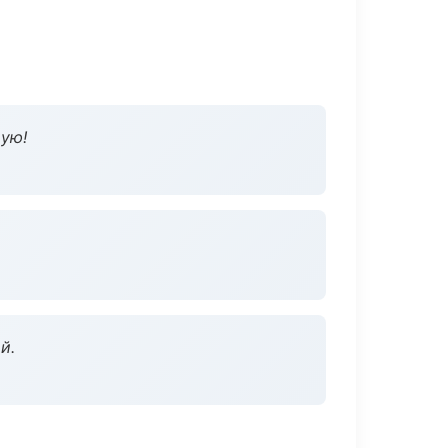
дую!
й.