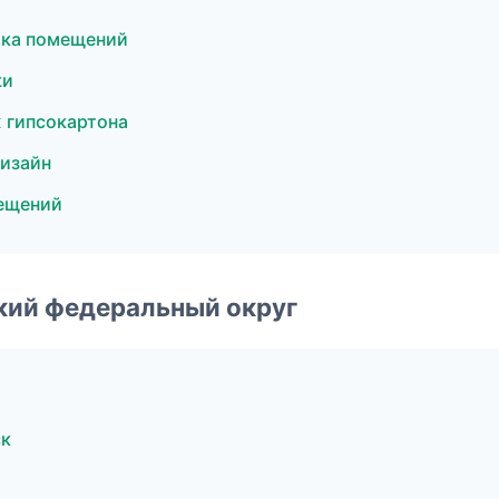
лка помещений
ки
 гипсокартона
изайн
ещений
ский федеральный округ
ск