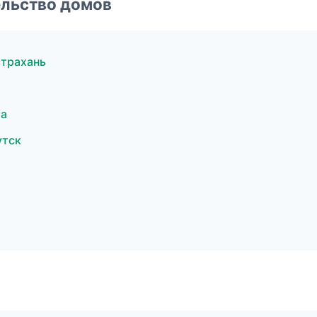
ельство домов
страхань
ла
утск