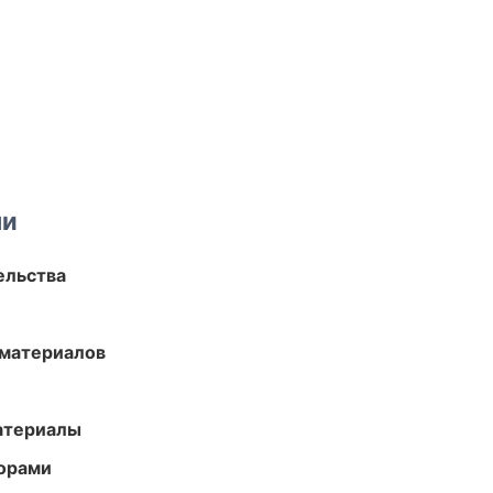
ми
ельства
 материалов
атериалы
торами