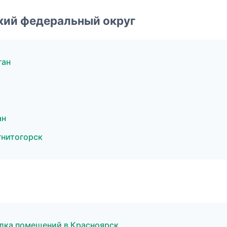
ский федеральный округ
ган
ан
гнитогорск
лка помещений в Красноярск