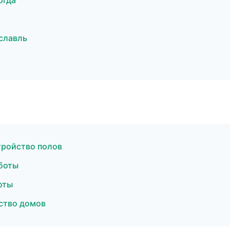
огда
славль
тройство полов
боты
оты
ство домов