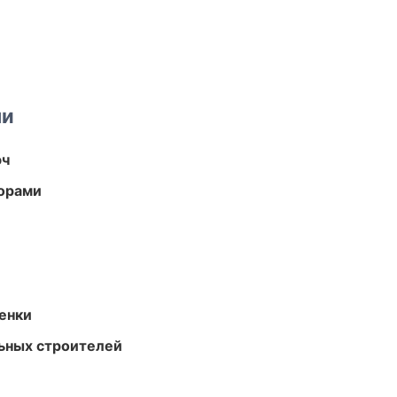
ми
юч
торами
енки
ьных строителей