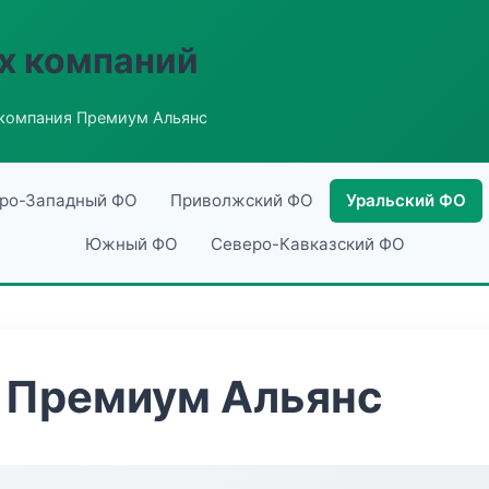
х компаний
компания Премиум Альянс
ро-Западный ФО
Приволжский ФО
Уральский ФО
Южный ФО
Северо-Кавказский ФО
 Премиум Альянс