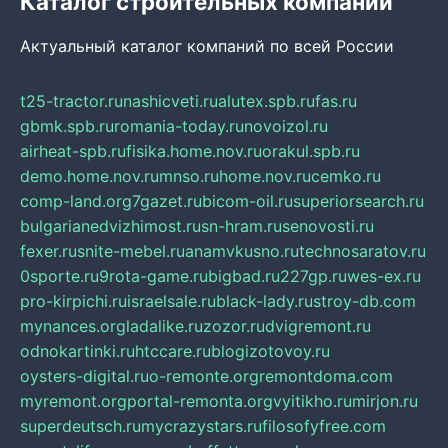
Каталог строительных компаний
Актуальный каталог компаний по всей России
t25-tractor.ru
nashicveti.ru
alutex.spb.ru
fas.ru
gbmk.spb.ru
romania-today.ru
novoizol.ru
airheat-spb.ru
fisika.home.nov.ru
orakul.spb.ru
demo.home.nov.ru
mnso.ru
home.nov.ru
cemko.ru
comp-land.org
7gazet.ru
bicom-oil.ru
superiorsearch.ru
bulgarianedvizhimost.ru
sn-hram.ru
senovosti.ru
fexer.ru
snite-mebel.ru
anamvkusno.ru
technosaratov.ru
0sporte.ru
9rota-game.ru
bigbad.ru
227gp.ru
wes-ex.ru
pro-kirpichi.ru
israelsale.ru
black-lady.ru
stroy-db.com
mynances.org
ladalike.ru
zozor.ru
dvigremont.ru
odnokartinki.ru
htccare.ru
blogizotovoy.ru
oysters-digital.ru
o-remonte.org
remontdoma.com
myremont.org
portal-remonta.org
vyitikho.ru
mirjon.ru
superdeutsch.ru
mycrazystars.ru
filosofyfree.com