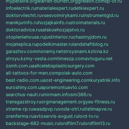
mypetslife.org
warren-buffett.org
greleon.com
sp-or.ru
infoelectrik.ru
materialexpert.ru
detkiexpert.ru
doktorvilechit.ru
vsesvoimirykami.ru
instrumentgid.ru
manikjurinfo.ru
hozjajkainfo.ru
stroimaterials.ru
doktoradvice.ru
selskoehozjajstvo.ru
otopleniehouse.ru
justinterior.ru
chastnyjdom.ru
mojateplica.ru
podelkimaster.ru
landshaftblog.ru
garazhov.com
monamy.net
stroysnami.kz
lcna.kz
stroyu.kz
my-vesta.com
timeszp.com
avtoguru.net
zsmh.com.ua
allcelebsplasticsurgery.com
all-tattoos-for-men.com
poisk-auto.com
best-radio.com.ua
ost-engineering.com
kuryatnik.info
euroshiny.com.ua
poremontuavto.com
searchus-nauti.ru
mirmam.info
smi366.ru
transgazstroy.ru
orgmanagement.org
yes-fitness.ru
xtreme-rp.ru
wasdpvp.ru
voda-otri.ru
tishinapve.ru
orenferma.ru
avtoservis-avgust.ru
lord-tv.ru
backstage-682-music.ru
lordfilm7.ru
lordfilm13.ru