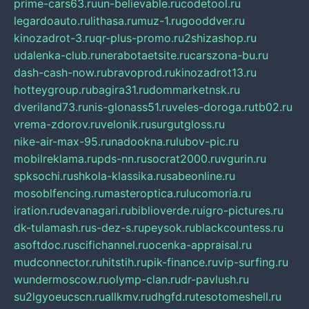
prime-cars63.ru
un-believable.ru
codetool.ru
legardoauto.ru
lithasa.ru
muz-1.ru
gooddver.ru
kinozadrot-3.ru
qr-plus-promo.ru
2shizashop.ru
udalenka-club.ru
nerabotaetsite.ru
carszona-bu.ru
dash-cash-now.ru
bravoprod.ru
kinozadrot13.ru
hotteygroup.ru
bagira31.ru
dommarketnsk.ru
dveriland73.ru
nis-glonass51.ru
veles-doroga.ru
tb02.ru
vrema-zdorov.ru
velonik.ru
surgutgloss.ru
nike-air-max-95.ru
nadookna.ru
lubov-pic.ru
mobilreklama.ru
pds-nn.ru
socrat2000.ru
vgurin.ru
spksochi.ru
shkola-klassika.ru
sabeonline.ru
mosoblfencing.ru
masteroptica.ru
lucomoria.ru
iration.ru
devanagari.ru
biblioverde.ru
igro-pictures.ru
dk-tulamash.ru
s-dez-s.ru
peysok.ru
blackcountess.ru
asoftdoc.ru
scifichannel.ru
ocenka-appraisal.ru
mudconnector.ru
hitstih.ru
pik-finance.ru
vip-surfing.ru
wundermoscow.ru
olymp-clan.ru
dr-pavlush.ru
su2lgyoeucscn.ru
allkmv.ru
dhgfd.ru
tesotomeshell.ru