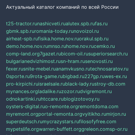
Актуальный каталог компаний по всей России
t25-tractor.ru
nashicveti.ru
alutex.spb.ru
fas.ru
gbmk.spb.ru
romania-today.ru
novoizol.ru
airheat-spb.ru
fisika.home.nov.ru
orakul.spb.ru
demo.home.nov.ru
mnso.ru
home.nov.ru
cemko.ru
comp-land.org
7gazet.ru
bicom-oil.ru
superiorsearch.ru
bulgarianedvizhimost.ru
sn-hram.ru
senovosti.ru
fexer.ru
snite-mebel.ru
anamvkusno.ru
technosaratov.ru
0sporte.ru
9rota-game.ru
bigbad.ru
227gp.ru
wes-ex.ru
pro-kirpichi.ru
israelsale.ru
black-lady.ru
stroy-db.com
mynances.org
ladalike.ru
zozor.ru
dvigremont.ru
odnokartinki.ru
htccare.ru
blogizotovoy.ru
oysters-digital.ru
o-remonte.org
remontdoma.com
myremont.org
portal-remonta.org
vyitikho.ru
mirjon.ru
superdeutsch.ru
mycrazystars.ru
filosofyfree.com
mypetslife.org
warren-buffett.org
greleon.com
sp-or.ru