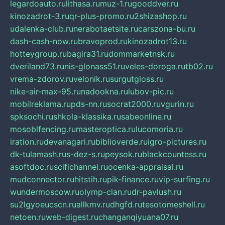
legardoauto.ru
lithasa.ru
muz-1.ru
gooddver.ru
kinozadrot-3.ru
qr-plus-promo.ru
2shizashop.ru
udalenka-club.ru
nerabotaetsite.ru
carszona-bu.ru
dash-cash-now.ru
bravoprod.ru
kinozadrot13.ru
hotteygroup.ru
bagira31.ru
dommarketnsk.ru
dveriland73.ru
nis-glonass51.ru
veles-doroga.ru
tb02.ru
vrema-zdorov.ru
velonik.ru
surgutgloss.ru
nike-air-max-95.ru
nadookna.ru
lubov-pic.ru
mobilreklama.ru
pds-nn.ru
socrat2000.ru
vgurin.ru
spksochi.ru
shkola-klassika.ru
sabeonline.ru
mosoblfencing.ru
masteroptica.ru
lucomoria.ru
iration.ru
devanagari.ru
biblioverde.ru
igro-pictures.ru
dk-tulamash.ru
s-dez-s.ru
peysok.ru
blackcountess.ru
asoftdoc.ru
scifichannel.ru
ocenka-appraisal.ru
mudconnector.ru
hitstih.ru
pik-finance.ru
vip-surfing.ru
wundermoscow.ru
olymp-clan.ru
dr-pavlush.ru
su2lgyoeucscn.ru
allkmv.ru
dhgfd.ru
tesotomeshell.ru
netoen.ru
web-digest.ru
changanqiyuana07.ru