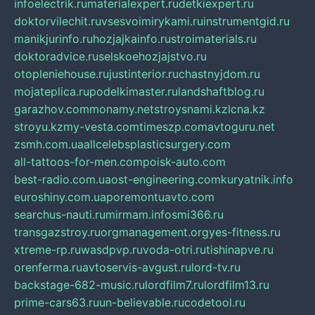
infoelectrik.ru
materialexpert.ru
detkiexpert.ru
doktorvilechit.ru
vsesvoimirykami.ru
instrumentgid.ru
manikjurinfo.ru
hozjajkainfo.ru
stroimaterials.ru
doktoradvice.ru
selskoehozjajstvo.ru
otopleniehouse.ru
justinterior.ru
chastnyjdom.ru
mojateplica.ru
podelkimaster.ru
landshaftblog.ru
garazhov.com
monamy.net
stroysnami.kz
lcna.kz
stroyu.kz
my-vesta.com
timeszp.com
avtoguru.net
zsmh.com.ua
allcelebsplasticsurgery.com
all-tattoos-for-men.com
poisk-auto.com
best-radio.com.ua
ost-engineering.com
kuryatnik.info
euroshiny.com.ua
poremontuavto.com
searchus-nauti.ru
mirmam.info
smi366.ru
transgazstroy.ru
orgmanagement.org
yes-fitness.ru
xtreme-rp.ru
wasdpvp.ru
voda-otri.ru
tishinapve.ru
orenferma.ru
avtoservis-avgust.ru
lord-tv.ru
backstage-682-music.ru
lordfilm7.ru
lordfilm13.ru
prime-cars63.ru
un-believable.ru
codetool.ru