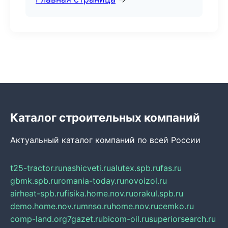
Каталог строительных компаний
Актуальный каталог компаний по всей России
t25-tractor.ru
nashicveti.ru
alutex.spb.ru
fas.ru
gbmk.spb.ru
romania-today.ru
novoizol.ru
airheat-spb.ru
fisika.home.nov.ru
orakul.spb.ru
demo.home.nov.ru
mnso.ru
home.nov.ru
cemko.ru
comp-land.org
7gazet.ru
bicom-oil.ru
superiorsearch.ru