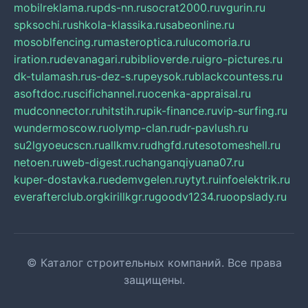
mobilreklama.ru
pds-nn.ru
socrat2000.ru
vgurin.ru
spksochi.ru
shkola-klassika.ru
sabeonline.ru
mosoblfencing.ru
masteroptica.ru
lucomoria.ru
iration.ru
devanagari.ru
biblioverde.ru
igro-pictures.ru
dk-tulamash.ru
s-dez-s.ru
peysok.ru
blackcountess.ru
asoftdoc.ru
scifichannel.ru
ocenka-appraisal.ru
mudconnector.ru
hitstih.ru
pik-finance.ru
vip-surfing.ru
wundermoscow.ru
olymp-clan.ru
dr-pavlush.ru
su2lgyoeucscn.ru
allkmv.ru
dhgfd.ru
tesotomeshell.ru
netoen.ru
web-digest.ru
changanqiyuana07.ru
kuper-dostavka.ru
edemvgelen.ru
ytyt.ru
infoelektrik.ru
everafterclub.org
kirillkgr.ru
goodv1234.ru
oopslady.ru
© Каталог строительных компаний. Все права
защищены.