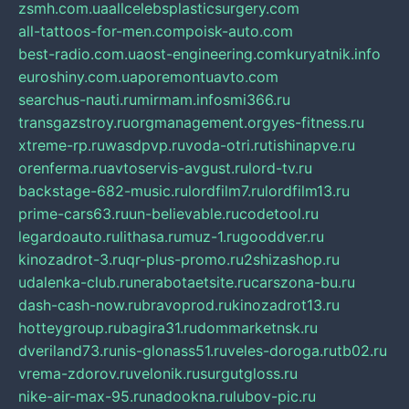
zsmh.com.ua
allcelebsplasticsurgery.com
all-tattoos-for-men.com
poisk-auto.com
best-radio.com.ua
ost-engineering.com
kuryatnik.info
euroshiny.com.ua
poremontuavto.com
searchus-nauti.ru
mirmam.info
smi366.ru
transgazstroy.ru
orgmanagement.org
yes-fitness.ru
xtreme-rp.ru
wasdpvp.ru
voda-otri.ru
tishinapve.ru
orenferma.ru
avtoservis-avgust.ru
lord-tv.ru
backstage-682-music.ru
lordfilm7.ru
lordfilm13.ru
prime-cars63.ru
un-believable.ru
codetool.ru
legardoauto.ru
lithasa.ru
muz-1.ru
gooddver.ru
kinozadrot-3.ru
qr-plus-promo.ru
2shizashop.ru
udalenka-club.ru
nerabotaetsite.ru
carszona-bu.ru
dash-cash-now.ru
bravoprod.ru
kinozadrot13.ru
hotteygroup.ru
bagira31.ru
dommarketnsk.ru
dveriland73.ru
nis-glonass51.ru
veles-doroga.ru
tb02.ru
vrema-zdorov.ru
velonik.ru
surgutgloss.ru
nike-air-max-95.ru
nadookna.ru
lubov-pic.ru