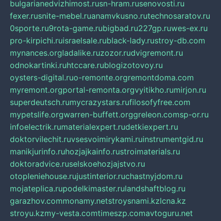
bulgarianedvizhimost.ru
sn-hram.ru
senovosti.ru
fexer.ru
snite-mebel.ru
anamvkusno.ru
technosaratov.ru
0sporte.ru
9rota-game.ru
bigbad.ru
227gp.ru
wes-ex.ru
pro-kirpichi.ru
israelsale.ru
black-lady.ru
stroy-db.com
mynances.org
ladalike.ru
zozor.ru
dvigremont.ru
odnokartinki.ru
htccare.ru
blogizotovoy.ru
oysters-digital.ru
o-remonte.org
remontdoma.com
myremont.org
portal-remonta.org
vyitikho.ru
mirjon.ru
superdeutsch.ru
mycrazystars.ru
filosofyfree.com
mypetslife.org
warren-buffett.org
greleon.com
sp-or.ru
infoelectrik.ru
materialexpert.ru
detkiexpert.ru
doktorvilechit.ru
vsesvoimirykami.ru
instrumentgid.ru
manikjurinfo.ru
hozjajkainfo.ru
stroimaterials.ru
doktoradvice.ru
selskoehozjajstvo.ru
otopleniehouse.ru
justinterior.ru
chastnyjdom.ru
mojateplica.ru
podelkimaster.ru
landshaftblog.ru
garazhov.com
monamy.net
stroysnami.kz
lcna.kz
stroyu.kz
my-vesta.com
timeszp.com
avtoguru.net