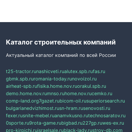
Каталог строительных компаний
Актуальный каталог компаний по всей России
t25-tractor.ru
nashicveti.ru
alutex.spb.ru
fas.ru
gbmk.spb.ru
romania-today.ru
novoizol.ru
airheat-spb.ru
fisika.home.nov.ru
orakul.spb.ru
demo.home.nov.ru
mnso.ru
home.nov.ru
cemko.ru
comp-land.org
7gazet.ru
bicom-oil.ru
superiorsearch.ru
bulgarianedvizhimost.ru
sn-hram.ru
senovosti.ru
fexer.ru
snite-mebel.ru
anamvkusno.ru
technosaratov.ru
0sporte.ru
9rota-game.ru
bigbad.ru
227gp.ru
wes-ex.ru
pro-kirpichi.ru
israelsale.ru
black-lady.ru
stroy-db.com