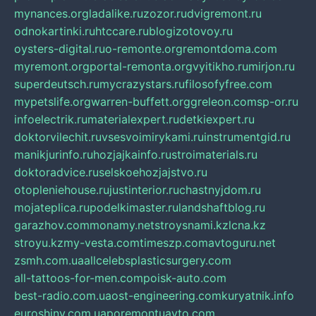
mynances.org
ladalike.ru
zozor.ru
dvigremont.ru
odnokartinki.ru
htccare.ru
blogizotovoy.ru
oysters-digital.ru
o-remonte.org
remontdoma.com
myremont.org
portal-remonta.org
vyitikho.ru
mirjon.ru
superdeutsch.ru
mycrazystars.ru
filosofyfree.com
mypetslife.org
warren-buffett.org
greleon.com
sp-or.ru
infoelectrik.ru
materialexpert.ru
detkiexpert.ru
doktorvilechit.ru
vsesvoimirykami.ru
instrumentgid.ru
manikjurinfo.ru
hozjajkainfo.ru
stroimaterials.ru
doktoradvice.ru
selskoehozjajstvo.ru
otopleniehouse.ru
justinterior.ru
chastnyjdom.ru
mojateplica.ru
podelkimaster.ru
landshaftblog.ru
garazhov.com
monamy.net
stroysnami.kz
lcna.kz
stroyu.kz
my-vesta.com
timeszp.com
avtoguru.net
zsmh.com.ua
allcelebsplasticsurgery.com
all-tattoos-for-men.com
poisk-auto.com
best-radio.com.ua
ost-engineering.com
kuryatnik.info
euroshiny.com.ua
poremontuavto.com