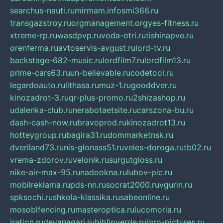
searchus-nauti.ru
mirmam.info
smi366.ru
transgazstroy.ru
orgmanagement.org
yes-fitness.ru
xtreme-rp.ru
wasdpvp.ru
voda-otri.ru
tishinapve.ru
orenferma.ru
avtoservis-avgust.ru
lord-tv.ru
backstage-682-music.ru
lordfilm7.ru
lordfilm13.ru
prime-cars63.ru
un-believable.ru
codetool.ru
legardoauto.ru
lithasa.ru
muz-1.ru
gooddver.ru
kinozadrot-3.ru
qr-plus-promo.ru
2shizashop.ru
udalenka-club.ru
nerabotaetsite.ru
carszona-bu.ru
dash-cash-now.ru
bravoprod.ru
kinozadrot13.ru
hotteygroup.ru
bagira31.ru
dommarketnsk.ru
dveriland73.ru
nis-glonass51.ru
veles-doroga.ru
tb02.ru
vrema-zdorov.ru
velonik.ru
surgutgloss.ru
nike-air-max-95.ru
nadookna.ru
lubov-pic.ru
mobilreklama.ru
pds-nn.ru
socrat2000.ru
vgurin.ru
spksochi.ru
shkola-klassika.ru
sabeonline.ru
mosoblfencing.ru
masteroptica.ru
lucomoria.ru
iration.ru
devanagari.ru
biblioverde.ru
igro-pictures.ru