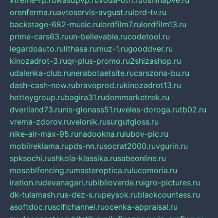
xtreme-rp.ru
wasdpvp.ru
voda-otri.ru
tishinapve.ru
orenferma.ru
avtoservis-avgust.ru
lord-tv.ru
backstage-682-music.ru
lordfilm7.ru
lordfilm13.ru
prime-cars63.ru
un-believable.ru
codetool.ru
legardoauto.ru
lithasa.ru
muz-1.ru
gooddver.ru
kinozadrot-3.ru
qr-plus-promo.ru
2shizashop.ru
udalenka-club.ru
nerabotaetsite.ru
carszona-bu.ru
dash-cash-now.ru
bravoprod.ru
kinozadrot13.ru
hotteygroup.ru
bagira31.ru
dommarketnsk.ru
dveriland73.ru
nis-glonass51.ru
veles-doroga.ru
tb02.ru
vrema-zdorov.ru
velonik.ru
surgutgloss.ru
nike-air-max-95.ru
nadookna.ru
lubov-pic.ru
mobilreklama.ru
pds-nn.ru
socrat2000.ru
vgurin.ru
spksochi.ru
shkola-klassika.ru
sabeonline.ru
mosoblfencing.ru
masteroptica.ru
lucomoria.ru
iration.ru
devanagari.ru
biblioverde.ru
igro-pictures.ru
dk-tulamash.ru
s-dez-s.ru
peysok.ru
blackcountess.ru
asoftdoc.ru
scifichannel.ru
ocenka-appraisal.ru