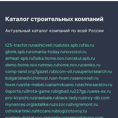
Каталог строительных компаний
Актуальный каталог компаний по всей России
t25-tractor.ru
nashicveti.ru
alutex.spb.ru
fas.ru
gbmk.spb.ru
romania-today.ru
novoizol.ru
airheat-spb.ru
fisika.home.nov.ru
orakul.spb.ru
demo.home.nov.ru
mnso.ru
home.nov.ru
cemko.ru
comp-land.org
7gazet.ru
bicom-oil.ru
superiorsearch.ru
bulgarianedvizhimost.ru
sn-hram.ru
senovosti.ru
fexer.ru
snite-mebel.ru
anamvkusno.ru
technosaratov.ru
0sporte.ru
9rota-game.ru
bigbad.ru
227gp.ru
wes-ex.ru
pro-kirpichi.ru
israelsale.ru
black-lady.ru
stroy-db.com
mynances.org
ladalike.ru
zozor.ru
dvigremont.ru
odnokartinki.ru
htccare.ru
blogizotovoy.ru
oysters-digital.ru
o-remonte.org
remontdoma.com