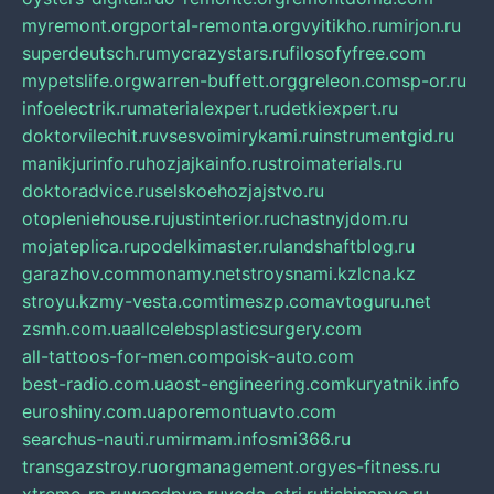
myremont.org
portal-remonta.org
vyitikho.ru
mirjon.ru
superdeutsch.ru
mycrazystars.ru
filosofyfree.com
mypetslife.org
warren-buffett.org
greleon.com
sp-or.ru
infoelectrik.ru
materialexpert.ru
detkiexpert.ru
doktorvilechit.ru
vsesvoimirykami.ru
instrumentgid.ru
manikjurinfo.ru
hozjajkainfo.ru
stroimaterials.ru
doktoradvice.ru
selskoehozjajstvo.ru
otopleniehouse.ru
justinterior.ru
chastnyjdom.ru
mojateplica.ru
podelkimaster.ru
landshaftblog.ru
garazhov.com
monamy.net
stroysnami.kz
lcna.kz
stroyu.kz
my-vesta.com
timeszp.com
avtoguru.net
zsmh.com.ua
allcelebsplasticsurgery.com
all-tattoos-for-men.com
poisk-auto.com
best-radio.com.ua
ost-engineering.com
kuryatnik.info
euroshiny.com.ua
poremontuavto.com
searchus-nauti.ru
mirmam.info
smi366.ru
transgazstroy.ru
orgmanagement.org
yes-fitness.ru