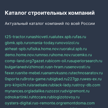
Каталог строительных компаний
Актуальный каталог компаний по всей России
t25-tractor.ru
nashicveti.ru
alutex.spb.ru
fas.ru
gbmk.spb.ru
romania-today.ru
novoizol.ru
airheat-spb.ru
fisika.home.nov.ru
orakul.spb.ru
demo.home.nov.ru
mnso.ru
home.nov.ru
cemko.ru
comp-land.org
7gazet.ru
bicom-oil.ru
superiorsearch.ru
bulgarianedvizhimost.ru
sn-hram.ru
senovosti.ru
fexer.ru
snite-mebel.ru
anamvkusno.ru
technosaratov.ru
0sporte.ru
9rota-game.ru
bigbad.ru
227gp.ru
wes-ex.ru
pro-kirpichi.ru
israelsale.ru
black-lady.ru
stroy-db.com
mynances.org
ladalike.ru
zozor.ru
dvigremont.ru
odnokartinki.ru
htccare.ru
blogizotovoy.ru
oysters-digital.ru
o-remonte.org
remontdoma.com