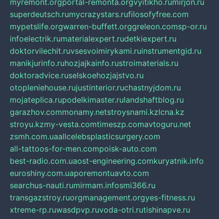
myremont.org
portal-remonta.org
vyitikho.ru
mirjon.ru
superdeutsch.ru
mycrazystars.ru
filosofyfree.com
mypetslife.org
warren-buffett.org
greleon.com
sp-or.ru
infoelectrik.ru
materialexpert.ru
detkiexpert.ru
doktorvilechit.ru
vsesvoimirykami.ru
instrumentgid.ru
manikjurinfo.ru
hozjajkainfo.ru
stroimaterials.ru
doktoradvice.ru
selskoehozjajstvo.ru
otopleniehouse.ru
justinterior.ru
chastnyjdom.ru
mojateplica.ru
podelkimaster.ru
landshaftblog.ru
garazhov.com
monamy.net
stroysnami.kz
lcna.kz
stroyu.kz
my-vesta.com
timeszp.com
avtoguru.net
zsmh.com.ua
allcelebsplasticsurgery.com
all-tattoos-for-men.com
poisk-auto.com
best-radio.com.ua
ost-engineering.com
kuryatnik.info
euroshiny.com.ua
poremontuavto.com
searchus-nauti.ru
mirmam.info
smi366.ru
transgazstroy.ru
orgmanagement.org
yes-fitness.ru
xtreme-rp.ru
wasdpvp.ru
voda-otri.ru
tishinapve.ru