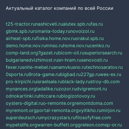
Актуальный каталог компаний по всей России
t25-tractor.ru
nashicveti.ru
alutex.spb.ru
fas.ru
gbmk.spb.ru
romania-today.ru
novoizol.ru
airheat-spb.ru
fisika.home.nov.ru
orakul.spb.ru
demo.home.nov.ru
mnso.ru
home.nov.ru
cemko.ru
comp-land.org
7gazet.ru
bicom-oil.ru
superiorsearch.ru
bulgarianedvizhimost.ru
sn-hram.ru
senovosti.ru
fexer.ru
snite-mebel.ru
anamvkusno.ru
technosaratov.ru
0sporte.ru
9rota-game.ru
bigbad.ru
227gp.ru
wes-ex.ru
pro-kirpichi.ru
israelsale.ru
black-lady.ru
stroy-db.com
mynances.org
ladalike.ru
zozor.ru
dvigremont.ru
odnokartinki.ru
htccare.ru
blogizotovoy.ru
oysters-digital.ru
o-remonte.org
remontdoma.com
myremont.org
portal-remonta.org
vyitikho.ru
mirjon.ru
superdeutsch.ru
mycrazystars.ru
filosofyfree.com
mypetslife.org
warren-buffett.org
greleon.com
sp-or.ru