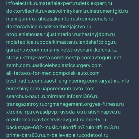
infoelectrik.ru
materialexpert.ru
detkiexpert.ru
doktorvilechit.ru
vsesvoimirykami.ru
instrumentgid.ru
manikjurinfo.ru
hozjajkainfo.ru
stroimaterials.ru
doktoradvice.ru
selskoehozjajstvo.ru
otopleniehouse.ru
justinterior.ru
chastnyjdom.ru
mojateplica.ru
podelkimaster.ru
landshaftblog.ru
garazhov.com
monamy.net
stroysnami.kz
lcna.kz
stroyu.kz
my-vesta.com
timeszp.com
avtoguru.net
zsmh.com.ua
allcelebsplasticsurgery.com
all-tattoos-for-men.com
poisk-auto.com
best-radio.com.ua
ost-engineering.com
kuryatnik.info
euroshiny.com.ua
poremontuavto.com
searchus-nauti.ru
mirmam.info
smi366.ru
transgazstroy.ru
orgmanagement.org
yes-fitness.ru
xtreme-rp.ru
wasdpvp.ru
voda-otri.ru
tishinapve.ru
orenferma.ru
avtoservis-avgust.ru
lord-tv.ru
backstage-682-music.ru
lordfilm7.ru
lordfilm13.ru
prime-cars63.ru
un-believable.ru
codetool.ru