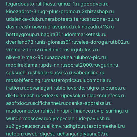
legardoauto.ru
lithasa.ru
muz-1.ru
gooddver.ru
kinozadrot-3.ru
qr-plus-promo.ru
2shizashop.ru
udalenka-club.ru
nerabotaetsite.ru
carszona-bu.ru
dash-cash-now.ru
bravoprod.ru
kinozadrot13.ru
hotteygroup.ru
bagira31.ru
dommarketnsk.ru
dveriland73.ru
nis-glonass51.ru
veles-doroga.ru
tb02.ru
vrema-zdorov.ru
velonik.ru
surgutgloss.ru
nike-air-max-95.ru
nadookna.ru
lubov-pic.ru
mobilreklama.ru
pds-nn.ru
socrat2000.ru
vgurin.ru
spksochi.ru
shkola-klassika.ru
sabeonline.ru
mosoblfencing.ru
masteroptica.ru
lucomoria.ru
iration.ru
devanagari.ru
biblioverde.ru
igro-pictures.ru
dk-tulamash.ru
s-dez-s.ru
peysok.ru
blackcountess.ru
asoftdoc.ru
scifichannel.ru
ocenka-appraisal.ru
mudconnector.ru
hitstih.ru
pik-finance.ru
vip-surfing.ru
wundermoscow.ru
olymp-clan.ru
dr-pavlush.ru
su2lgyoeucscn.ru
allkmv.ru
dhgfd.ru
tesotomeshell.ru
netoen.ru
web-digest.ru
changanqiyuana07.ru