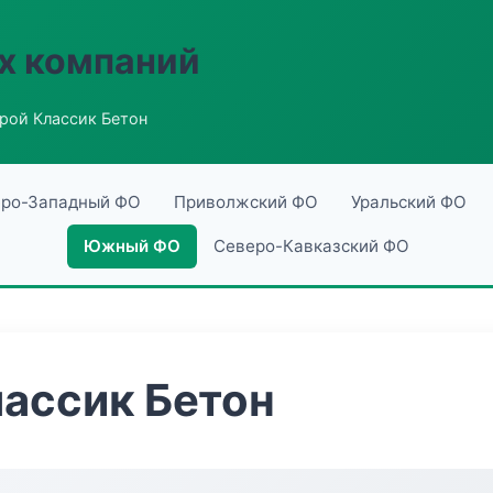
х компаний
рой Классик Бетон
ро-Западный ФО
Приволжский ФО
Уральский ФО
Южный ФО
Северо-Кавказский ФО
ассик Бетон