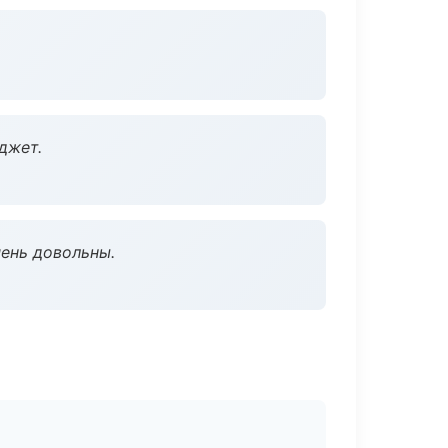
джет.
чень довольны.