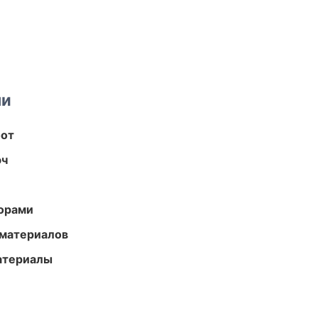
ми
бот
юч
торами
 материалов
атериалы