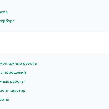
атов
тербург
емонтажные работы
ка помещений
жные работы
монт квартир
боты