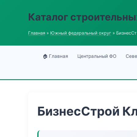
Каталог строительны
Главная
»
Южный федеральный округ
» БизнесСт
🏠 Главная
Центральный ФО
Севе
БизнесСтрой Кл