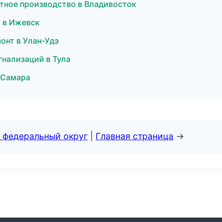
ктное производство в Владивосток
 в Ижевск
онт в Улан-Удэ
гнализаций в Тула
 Самара
 федеральный округ
|
Главная страница
→