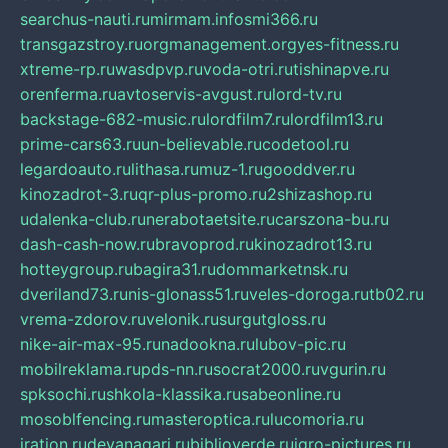
searchus-nauti.ru
mirmam.info
smi366.ru
transgazstroy.ru
orgmanagement.org
yes-fitness.ru
xtreme-rp.ru
wasdpvp.ru
voda-otri.ru
tishinapve.ru
orenferma.ru
avtoservis-avgust.ru
lord-tv.ru
backstage-682-music.ru
lordfilm7.ru
lordfilm13.ru
prime-cars63.ru
un-believable.ru
codetool.ru
legardoauto.ru
lithasa.ru
muz-1.ru
gooddver.ru
kinozadrot-3.ru
qr-plus-promo.ru
2shizashop.ru
udalenka-club.ru
nerabotaetsite.ru
carszona-bu.ru
dash-cash-now.ru
bravoprod.ru
kinozadrot13.ru
hotteygroup.ru
bagira31.ru
dommarketnsk.ru
dveriland73.ru
nis-glonass51.ru
veles-doroga.ru
tb02.ru
vrema-zdorov.ru
velonik.ru
surgutgloss.ru
nike-air-max-95.ru
nadookna.ru
lubov-pic.ru
mobilreklama.ru
pds-nn.ru
socrat2000.ru
vgurin.ru
spksochi.ru
shkola-klassika.ru
sabeonline.ru
mosoblfencing.ru
masteroptica.ru
lucomoria.ru
iration.ru
devanagari.ru
biblioverde.ru
igro-pictures.ru