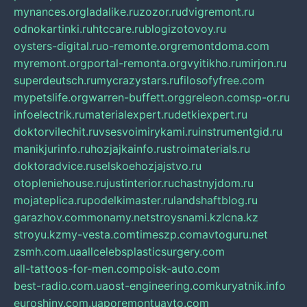
mynances.org
ladalike.ru
zozor.ru
dvigremont.ru
odnokartinki.ru
htccare.ru
blogizotovoy.ru
oysters-digital.ru
o-remonte.org
remontdoma.com
myremont.org
portal-remonta.org
vyitikho.ru
mirjon.ru
superdeutsch.ru
mycrazystars.ru
filosofyfree.com
mypetslife.org
warren-buffett.org
greleon.com
sp-or.ru
infoelectrik.ru
materialexpert.ru
detkiexpert.ru
doktorvilechit.ru
vsesvoimirykami.ru
instrumentgid.ru
manikjurinfo.ru
hozjajkainfo.ru
stroimaterials.ru
doktoradvice.ru
selskoehozjajstvo.ru
otopleniehouse.ru
justinterior.ru
chastnyjdom.ru
mojateplica.ru
podelkimaster.ru
landshaftblog.ru
garazhov.com
monamy.net
stroysnami.kz
lcna.kz
stroyu.kz
my-vesta.com
timeszp.com
avtoguru.net
zsmh.com.ua
allcelebsplasticsurgery.com
all-tattoos-for-men.com
poisk-auto.com
best-radio.com.ua
ost-engineering.com
kuryatnik.info
euroshiny.com.ua
poremontuavto.com