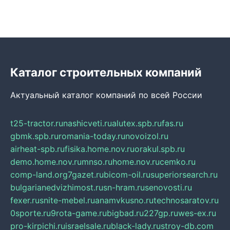
Каталог строительных компаний
Актуальный каталог компаний по всей России
t25-tractor.ru
nashicveti.ru
alutex.spb.ru
fas.ru
gbmk.spb.ru
romania-today.ru
novoizol.ru
airheat-spb.ru
fisika.home.nov.ru
orakul.spb.ru
demo.home.nov.ru
mnso.ru
home.nov.ru
cemko.ru
comp-land.org
7gazet.ru
bicom-oil.ru
superiorsearch.ru
bulgarianedvizhimost.ru
sn-hram.ru
senovosti.ru
fexer.ru
snite-mebel.ru
anamvkusno.ru
technosaratov.ru
0sporte.ru
9rota-game.ru
bigbad.ru
227gp.ru
wes-ex.ru
pro-kirpichi.ru
israelsale.ru
black-lady.ru
stroy-db.com