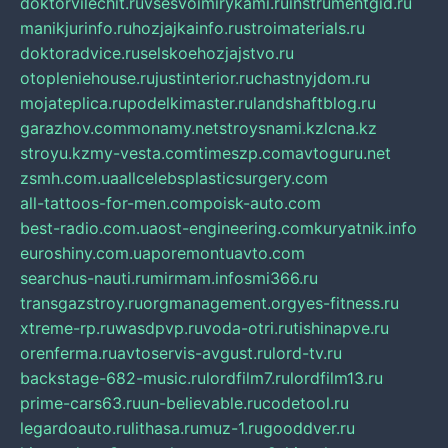
doktorvilechit.ru
vsesvoimirykami.ru
instrumentgid.ru
manikjurinfo.ru
hozjajkainfo.ru
stroimaterials.ru
doktoradvice.ru
selskoehozjajstvo.ru
otopleniehouse.ru
justinterior.ru
chastnyjdom.ru
mojateplica.ru
podelkimaster.ru
landshaftblog.ru
garazhov.com
monamy.net
stroysnami.kz
lcna.kz
stroyu.kz
my-vesta.com
timeszp.com
avtoguru.net
zsmh.com.ua
allcelebsplasticsurgery.com
all-tattoos-for-men.com
poisk-auto.com
best-radio.com.ua
ost-engineering.com
kuryatnik.info
euroshiny.com.ua
poremontuavto.com
searchus-nauti.ru
mirmam.info
smi366.ru
transgazstroy.ru
orgmanagement.org
yes-fitness.ru
xtreme-rp.ru
wasdpvp.ru
voda-otri.ru
tishinapve.ru
orenferma.ru
avtoservis-avgust.ru
lord-tv.ru
backstage-682-music.ru
lordfilm7.ru
lordfilm13.ru
prime-cars63.ru
un-believable.ru
codetool.ru
legardoauto.ru
lithasa.ru
muz-1.ru
gooddver.ru