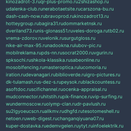
kinozadrot-3.ru
qr-plus-promo.ru
2shizashop.ru
udalenka-club.ru
nerabotaetsite.ru
carszona-bu.ru
dash-cash-now.ru
bravoprod.ru
kinozadrot13.ru
hotteygroup.ru
bagira31.ru
dommarketnsk.ru
dveriland73.ru
nis-glonass51.ru
veles-doroga.ru
tb02.ru
vrema-zdorov.ru
velonik.ru
surgutgloss.ru
nike-air-max-95.ru
nadookna.ru
lubov-pic.ru
mobilreklama.ru
pds-nn.ru
socrat2000.ru
vgurin.ru
spksochi.ru
shkola-klassika.ru
sabeonline.ru
mosoblfencing.ru
masteroptica.ru
lucomoria.ru
iration.ru
devanagari.ru
biblioverde.ru
igro-pictures.ru
dk-tulamash.ru
s-dez-s.ru
peysok.ru
blackcountess.ru
asoftdoc.ru
scifichannel.ru
ocenka-appraisal.ru
mudconnector.ru
hitstih.ru
pik-finance.ru
vip-surfing.ru
wundermoscow.ru
olymp-clan.ru
dr-pavlush.ru
su2lgyoeucscn.ru
allkmv.ru
dhgfd.ru
tesotomeshell.ru
netoen.ru
web-digest.ru
changanqiyuana07.ru
kuper-dostavka.ru
edemvgelen.ru
ytyt.ru
infoelektrik.ru