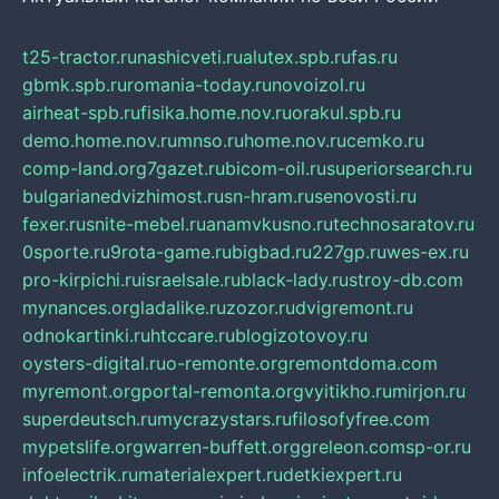
t25-tractor.ru
nashicveti.ru
alutex.spb.ru
fas.ru
gbmk.spb.ru
romania-today.ru
novoizol.ru
airheat-spb.ru
fisika.home.nov.ru
orakul.spb.ru
demo.home.nov.ru
mnso.ru
home.nov.ru
cemko.ru
comp-land.org
7gazet.ru
bicom-oil.ru
superiorsearch.ru
bulgarianedvizhimost.ru
sn-hram.ru
senovosti.ru
fexer.ru
snite-mebel.ru
anamvkusno.ru
technosaratov.ru
0sporte.ru
9rota-game.ru
bigbad.ru
227gp.ru
wes-ex.ru
pro-kirpichi.ru
israelsale.ru
black-lady.ru
stroy-db.com
mynances.org
ladalike.ru
zozor.ru
dvigremont.ru
odnokartinki.ru
htccare.ru
blogizotovoy.ru
oysters-digital.ru
o-remonte.org
remontdoma.com
myremont.org
portal-remonta.org
vyitikho.ru
mirjon.ru
superdeutsch.ru
mycrazystars.ru
filosofyfree.com
mypetslife.org
warren-buffett.org
greleon.com
sp-or.ru
infoelectrik.ru
materialexpert.ru
detkiexpert.ru