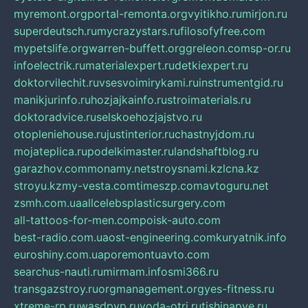
myremont.org
portal-remonta.org
vyitikho.ru
mirjon.ru
superdeutsch.ru
mycrazystars.ru
filosofyfree.com
mypetslife.org
warren-buffett.org
greleon.com
sp-or.ru
infoelectrik.ru
materialexpert.ru
detkiexpert.ru
doktorvilechit.ru
vsesvoimirykami.ru
instrumentgid.ru
manikjurinfo.ru
hozjajkainfo.ru
stroimaterials.ru
doktoradvice.ru
selskoehozjajstvo.ru
otopleniehouse.ru
justinterior.ru
chastnyjdom.ru
mojateplica.ru
podelkimaster.ru
landshaftblog.ru
garazhov.com
monamy.net
stroysnami.kz
lcna.kz
stroyu.kz
my-vesta.com
timeszp.com
avtoguru.net
zsmh.com.ua
allcelebsplasticsurgery.com
all-tattoos-for-men.com
poisk-auto.com
best-radio.com.ua
ost-engineering.com
kuryatnik.info
euroshiny.com.ua
poremontuavto.com
searchus-nauti.ru
mirmam.info
smi366.ru
transgazstroy.ru
orgmanagement.org
yes-fitness.ru
xtreme-rp.ru
wasdpvp.ru
voda-otri.ru
tishinapve.ru