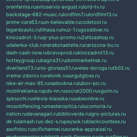
orenferma.ru
avtoservis-avgust.ru
lord-tv.ru
backstage-682-music.ru
lordfilm7.ru
lordfilm13.ru
prime-cars63.ru
un-believable.ru
codetool.ru
legardoauto.ru
lithasa.ru
muz-1.ru
gooddver.ru
kinozadrot-3.ru
qr-plus-promo.ru
2shizashop.ru
udalenka-club.ru
nerabotaetsite.ru
carszona-bu.ru
dash-cash-now.ru
bravoprod.ru
kinozadrot13.ru
hotteygroup.ru
bagira31.ru
dommarketnsk.ru
dveriland73.ru
nis-glonass51.ru
veles-doroga.ru
tb02.ru
vrema-zdorov.ru
velonik.ru
surgutgloss.ru
nike-air-max-95.ru
nadookna.ru
lubov-pic.ru
mobilreklama.ru
pds-nn.ru
socrat2000.ru
vgurin.ru
spksochi.ru
shkola-klassika.ru
sabeonline.ru
mosoblfencing.ru
masteroptica.ru
lucomoria.ru
iration.ru
devanagari.ru
biblioverde.ru
igro-pictures.ru
dk-tulamash.ru
s-dez-s.ru
peysok.ru
blackcountess.ru
asoftdoc.ru
scifichannel.ru
ocenka-appraisal.ru
mudconnector.ru
hitstih.ru
pik-finance.ru
vip-surfing.ru