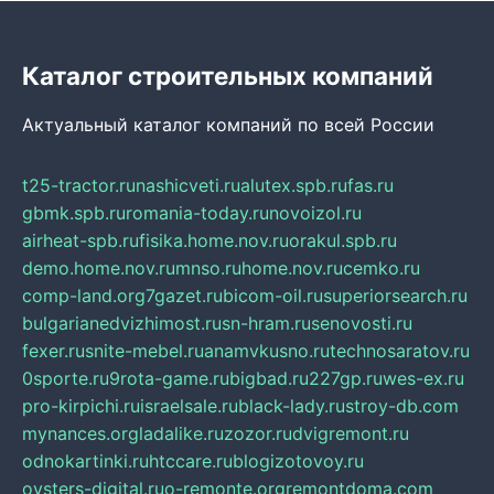
Каталог строительных компаний
Актуальный каталог компаний по всей России
t25-tractor.ru
nashicveti.ru
alutex.spb.ru
fas.ru
gbmk.spb.ru
romania-today.ru
novoizol.ru
airheat-spb.ru
fisika.home.nov.ru
orakul.spb.ru
demo.home.nov.ru
mnso.ru
home.nov.ru
cemko.ru
comp-land.org
7gazet.ru
bicom-oil.ru
superiorsearch.ru
bulgarianedvizhimost.ru
sn-hram.ru
senovosti.ru
fexer.ru
snite-mebel.ru
anamvkusno.ru
technosaratov.ru
0sporte.ru
9rota-game.ru
bigbad.ru
227gp.ru
wes-ex.ru
pro-kirpichi.ru
israelsale.ru
black-lady.ru
stroy-db.com
mynances.org
ladalike.ru
zozor.ru
dvigremont.ru
odnokartinki.ru
htccare.ru
blogizotovoy.ru
oysters-digital.ru
o-remonte.org
remontdoma.com