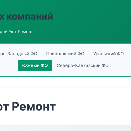
х компаний
рой Уют Ремонт
ро-Западный ФО
Приволжский ФО
Уральский ФО
Южный ФО
Северо-Кавказский ФО
ют Ремонт