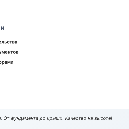
ми
ельства
ументов
торами
ч. От фундамента до крыши. Качество на высоте!