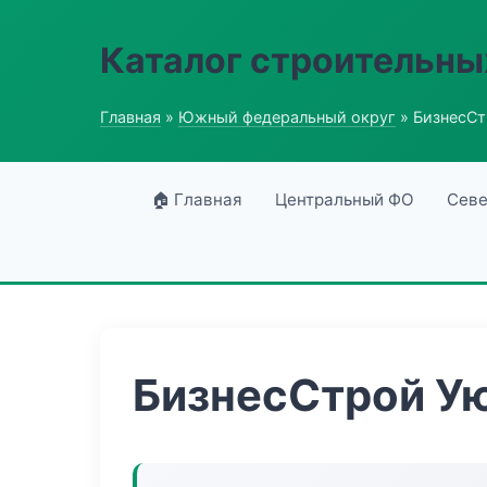
Каталог строительны
Главная
»
Южный федеральный округ
» БизнесСт
🏠 Главная
Центральный ФО
Севе
БизнесСтрой У