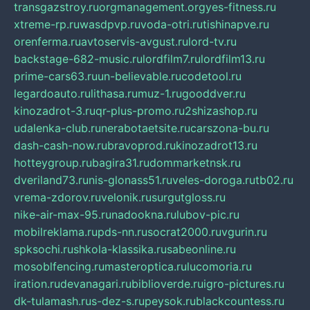
transgazstroy.ru
orgmanagement.org
yes-fitness.ru
xtreme-rp.ru
wasdpvp.ru
voda-otri.ru
tishinapve.ru
orenferma.ru
avtoservis-avgust.ru
lord-tv.ru
backstage-682-music.ru
lordfilm7.ru
lordfilm13.ru
prime-cars63.ru
un-believable.ru
codetool.ru
legardoauto.ru
lithasa.ru
muz-1.ru
gooddver.ru
kinozadrot-3.ru
qr-plus-promo.ru
2shizashop.ru
udalenka-club.ru
nerabotaetsite.ru
carszona-bu.ru
dash-cash-now.ru
bravoprod.ru
kinozadrot13.ru
hotteygroup.ru
bagira31.ru
dommarketnsk.ru
dveriland73.ru
nis-glonass51.ru
veles-doroga.ru
tb02.ru
vrema-zdorov.ru
velonik.ru
surgutgloss.ru
nike-air-max-95.ru
nadookna.ru
lubov-pic.ru
mobilreklama.ru
pds-nn.ru
socrat2000.ru
vgurin.ru
spksochi.ru
shkola-klassika.ru
sabeonline.ru
mosoblfencing.ru
masteroptica.ru
lucomoria.ru
iration.ru
devanagari.ru
biblioverde.ru
igro-pictures.ru
dk-tulamash.ru
s-dez-s.ru
peysok.ru
blackcountess.ru