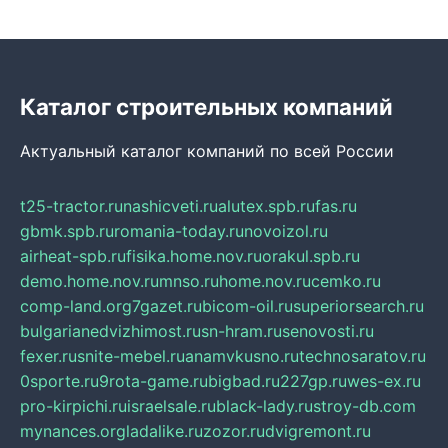
Каталог строительных компаний
Актуальный каталог компаний по всей России
t25-tractor.ru
nashicveti.ru
alutex.spb.ru
fas.ru
gbmk.spb.ru
romania-today.ru
novoizol.ru
airheat-spb.ru
fisika.home.nov.ru
orakul.spb.ru
demo.home.nov.ru
mnso.ru
home.nov.ru
cemko.ru
comp-land.org
7gazet.ru
bicom-oil.ru
superiorsearch.ru
bulgarianedvizhimost.ru
sn-hram.ru
senovosti.ru
fexer.ru
snite-mebel.ru
anamvkusno.ru
technosaratov.ru
0sporte.ru
9rota-game.ru
bigbad.ru
227gp.ru
wes-ex.ru
pro-kirpichi.ru
israelsale.ru
black-lady.ru
stroy-db.com
mynances.org
ladalike.ru
zozor.ru
dvigremont.ru