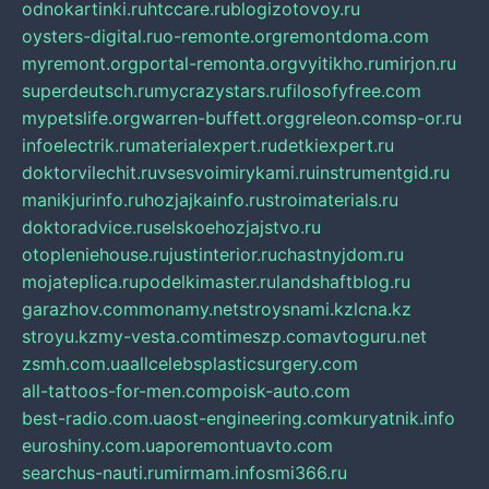
odnokartinki.ru
htccare.ru
blogizotovoy.ru
oysters-digital.ru
o-remonte.org
remontdoma.com
myremont.org
portal-remonta.org
vyitikho.ru
mirjon.ru
superdeutsch.ru
mycrazystars.ru
filosofyfree.com
mypetslife.org
warren-buffett.org
greleon.com
sp-or.ru
infoelectrik.ru
materialexpert.ru
detkiexpert.ru
doktorvilechit.ru
vsesvoimirykami.ru
instrumentgid.ru
manikjurinfo.ru
hozjajkainfo.ru
stroimaterials.ru
doktoradvice.ru
selskoehozjajstvo.ru
otopleniehouse.ru
justinterior.ru
chastnyjdom.ru
mojateplica.ru
podelkimaster.ru
landshaftblog.ru
garazhov.com
monamy.net
stroysnami.kz
lcna.kz
stroyu.kz
my-vesta.com
timeszp.com
avtoguru.net
zsmh.com.ua
allcelebsplasticsurgery.com
all-tattoos-for-men.com
poisk-auto.com
best-radio.com.ua
ost-engineering.com
kuryatnik.info
euroshiny.com.ua
poremontuavto.com
searchus-nauti.ru
mirmam.info
smi366.ru