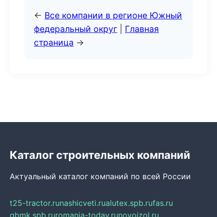
←
Все компании в регионе Южный
федеральный округ
|
Главная
страница
→
Каталог строительных компаний
Актуальный каталог компаний по всей России
t25-tractor.ru
nashicveti.ru
alutex.spb.ru
fas.ru
gbmk.spb.ru
romania-today.ru
novoizol.ru