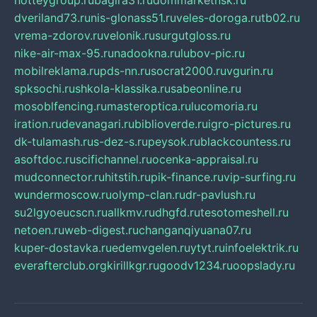
hotteygroup.ru
bagira31.ru
dommarketnsk.ru
dveriland73.ru
nis-glonass51.ru
veles-doroga.ru
tb02.ru
vrema-zdorov.ru
velonik.ru
surgutgloss.ru
nike-air-max-95.ru
nadookna.ru
lubov-pic.ru
mobilreklama.ru
pds-nn.ru
socrat2000.ru
vgurin.ru
spksochi.ru
shkola-klassika.ru
sabeonline.ru
mosoblfencing.ru
masteroptica.ru
lucomoria.ru
iration.ru
devanagari.ru
biblioverde.ru
igro-pictures.ru
dk-tulamash.ru
s-dez-s.ru
peysok.ru
blackcountess.ru
asoftdoc.ru
scifichannel.ru
ocenka-appraisal.ru
mudconnector.ru
hitstih.ru
pik-finance.ru
vip-surfing.ru
wundermoscow.ru
olymp-clan.ru
dr-pavlush.ru
su2lgyoeucscn.ru
allkmv.ru
dhgfd.ru
tesotomeshell.ru
netoen.ru
web-digest.ru
changanqiyuana07.ru
kuper-dostavka.ru
edemvgelen.ru
ytyt.ru
infoelektrik.ru
everafterclub.org
kirillkgr.ru
goodv1234.ru
oopslady.ru