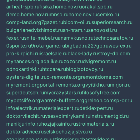
airheat-spb.ru
fisika.home.nov.ru
orakul.spb.ru
demo.home.nov.ru
mnso.ru
home.nov.ru
cemko.ru
comp-land.org
7gazet.ru
bicom-oil.ru
superiorsearch.ru
bulgarianedvizhimost.ru
sn-hram.ru
senovosti.ru
fexer.ru
snite-mebel.ru
anamvkusno.ru
technosaratov.ru
0sporte.ru
9rota-game.ru
bigbad.ru
227gp.ru
wes-ex.ru
pro-kirpichi.ru
israelsale.ru
black-lady.ru
stroy-db.com
mynances.org
ladalike.ru
zozor.ru
dvigremont.ru
odnokartinki.ru
htccare.ru
blogizotovoy.ru
oysters-digital.ru
o-remonte.org
remontdoma.com
myremont.org
portal-remonta.org
vyitikho.ru
mirjon.ru
superdeutsch.ru
mycrazystars.ru
filosofyfree.com
mypetslife.org
warren-buffett.org
greleon.com
sp-or.ru
infoelectrik.ru
materialexpert.ru
detkiexpert.ru
doktorvilechit.ru
vsesvoimirykami.ru
instrumentgid.ru
manikjurinfo.ru
hozjajkainfo.ru
stroimaterials.ru
doktoradvice.ru
selskoehozjajstvo.ru
otopleniehouse.ru
justinterior.ru
chastnyjdom.ru