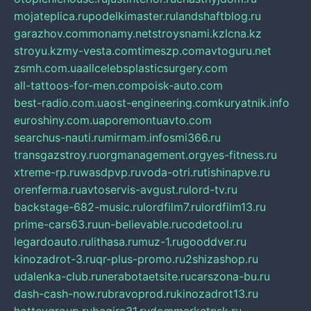
mojateplica.ru
podelkimaster.ru
landshaftblog.ru
garazhov.com
monamy.net
stroysnami.kz
lcna.kz
stroyu.kz
my-vesta.com
timeszp.com
avtoguru.net
zsmh.com.ua
allcelebsplasticsurgery.com
all-tattoos-for-men.com
poisk-auto.com
best-radio.com.ua
ost-engineering.com
kuryatnik.info
euroshiny.com.ua
poremontuavto.com
searchus-nauti.ru
mirmam.info
smi366.ru
transgazstroy.ru
orgmanagement.org
yes-fitness.ru
xtreme-rp.ru
wasdpvp.ru
voda-otri.ru
tishinapve.ru
orenferma.ru
avtoservis-avgust.ru
lord-tv.ru
backstage-682-music.ru
lordfilm7.ru
lordfilm13.ru
prime-cars63.ru
un-believable.ru
codetool.ru
legardoauto.ru
lithasa.ru
muz-1.ru
gooddver.ru
kinozadrot-3.ru
qr-plus-promo.ru
2shizashop.ru
udalenka-club.ru
nerabotaetsite.ru
carszona-bu.ru
dash-cash-now.ru
bravoprod.ru
kinozadrot13.ru