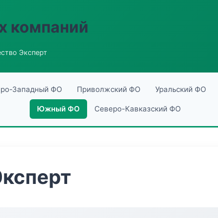
х компаний
ство Эксперт
ро-Западный ФО
Приволжский ФО
Уральский ФО
Южный ФО
Северо-Кавказский ФО
Эксперт