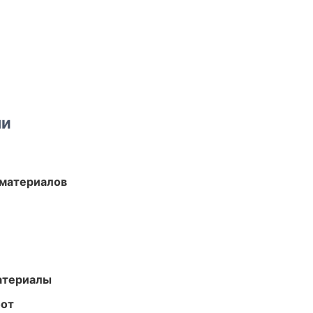
ми
 материалов
атериалы
бот