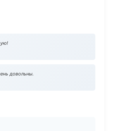
дую!
чень довольны.