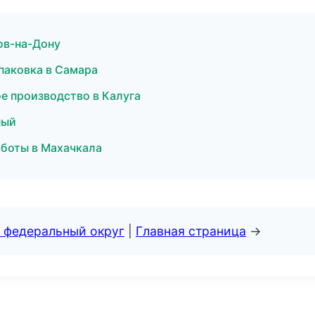
ов-на-Дону
паковка в Самара
е производство в Калуга
ный
боты в Махачкала
 федеральный округ
|
Главная страница
→