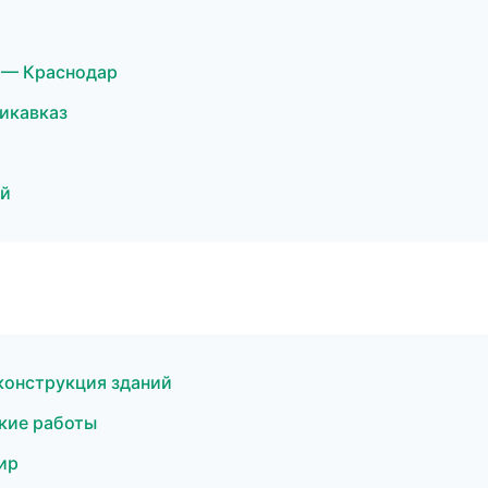
 — Краснодар
икавказ
ый
конструкция зданий
кие работы
ир